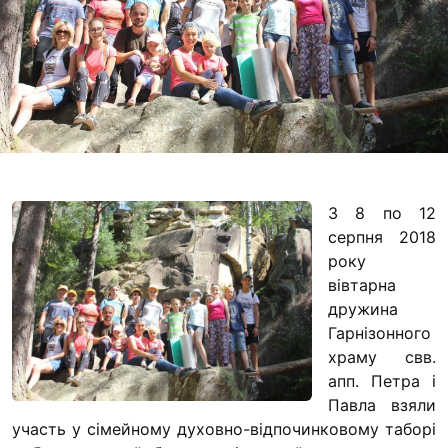
Футбольна команда
Кулінарний гурток 
Іконописна школа
“Капеланчики”
Альтернатива
Одна церква – одна
одна родина
З 8 по 12
Чемпіонат з міні-фу
серпня 2018
“КОПА”
року
вівтарна
Як допомогти
дружина
Ми помолимося
Гарнізонного
храму свв.
З рук в руки
апп. Петра і
Підтримати сім’ю Т
Павла взяли
Юричко
участь у сімейному духовно-відпочинковому таборі