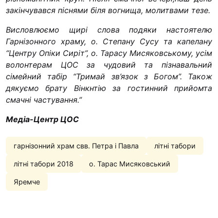
закінчувався піснями біля вогнища, молитвами тезе.
Висловлюємо щирі слова подяки настоятелю
Гарнізонного храму, о. Степану Сусу та капелану
“Центру Опіки Сиріт”, о. Тарасу Мисяковському, усім
волонтерам ЦОС за чудовий та пізнавальний
сімейний табір “Тримай зв’язок з Богом”. Також
дякуємо брату Вінкнтію за гостинний прийомта
смачні частування.”
Медіа-Центр ЦОС
гарнізонний храм свв. Петра і Павла
літні табори
літні табори 2018
о. Тарас Мисяковський
Яремче