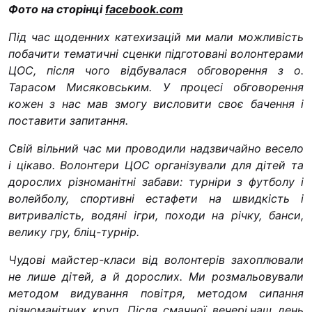
Фото на сторінці
facebook.com
Під час щоденних катехизацій ми мали можливість
побачити тематичні сценки підготовані волонтерами
ЦОС, після чого відбувалася обговорення з о.
Тарасом Мисяковським. У процесі обговорення
кожен з нас мав змогу висловити своє бачення і
поставити запитання.
Свій вільний час ми проводили надзвичайно весело
і цікаво. Волонтери ЦОС організували для дітей та
дорослих різноманітні забави: турніри з футболу і
волейболу, спортивні естафети на швидкість і
витривалість, водяні ігри, походи на річку, банси,
велику гру, бліц-турнір.
Чудові майстер-класи від волонтерів захоплювали
не лише дітей, а й дорослих. Ми розмальовували
методом видування повітря, методом сипання
різноманітних круп.
Після смачної вечері,наш день