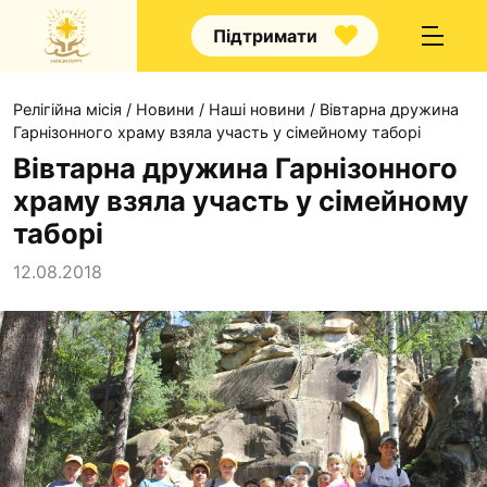
Підтримати
Релігійна місія
/
Новини
/
Наші новини
/
Вівтарна дружина
Гарнізонного храму взяла участь у сімейному таборі
Вівтарна дружина Гарнізонного
храму взяла участь у сімейному
Про нас
таборі
Капелани
12.08.2018
Волонтерство
Наші напрямки прац
Наш покровитель
Контакти
Проекти