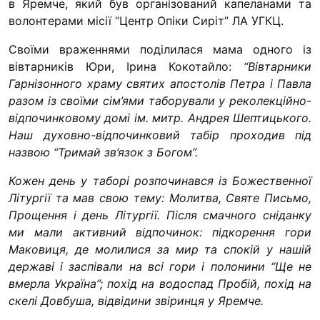
в Яремче, який був організований капеланами та
“#Усинови_ТИ”
волонтерами місії “Центр Опіки Сиріт” ЛА УГКЦ.
Законодавство
Своїми враженнями поділилася мама одного із
вівтарників Юри, Ірина Кокотайло:
“Вівтарники
Освіта
Гарнізонного храму святих апостолів Петра і Павла
разом із своїми сім’ями таборували у реколекційно-
Контакти
відпочинковому домі ім. митр. Андрея Шептицького.
Наш духовно-відпочинковий табір проходив під
(096) 749 79 80
назвою “Тримай зв’язок з Богом”.
procopecj@gmail.com
Кожен день у таборі розпочинався із Божественної
Літургії та мав свою тему: Молитва, Святе Письмо,
Прощення і день Літургії. Після смачного сніданку
ми мали активний відпочинок: підкорення гори
Маковиця, де молилися за мир та спокій у нашій
державі і заспівали на всі гори і полонини “Ще не
вмерла Україна”; похід на водоспад Пробій, похід на
скелі Довбуша, відвідини звіринця у Яремче.