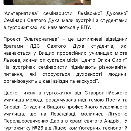
“#Усинови_ТИ”
“Альтернатива” семінаристи Львівської Духовної
Законодавство
Семінарії Святого Духа мали зустрічі з студентами
в гуртожитках, які навчаються у ВПУ.
Освіта
Проект “Альтернатива” – це щотижневі відвідини
братами ЛДС Святого Духа студентів, які
Контакти
навчаються у Вищих професійних училищах міста
(096) 749 79 80
Львова, якими опікується місія “Центр Опіки Сиріт”.
На зустрічах семінаристи піднімають різноманітні
procopecj@gmail.com
питання, які стосуються духовності людини,
організовують цікаві виїзди та екскурсії.
Цього тижня в гуртожитку від Ставропігійського
училища молодь роздумувала над темою Посту та
Сповіді. Студенти Вищого професійного художнього
училища, що на Левандівці, молились Літургію
Перелшеосвячених Дарів в храмі святого Андрія. У
гуртожитку №26 від Ліцею комп’ютерних технологій