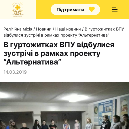
Підтримати
Релігійна місія
/
Новини
/
Наші новини
/
В гуртожитках ВПУ
відбулися зустрічі в рамках проекту “Альтернатива”
В гуртожитках ВПУ відбулися
зустрічі в рамках проекту
Про нас
“Альтернатива”
Капелани
14.03.2019
Волонтерство
Наші напрямки прац
Наш покровитель
Контакти
Проекти