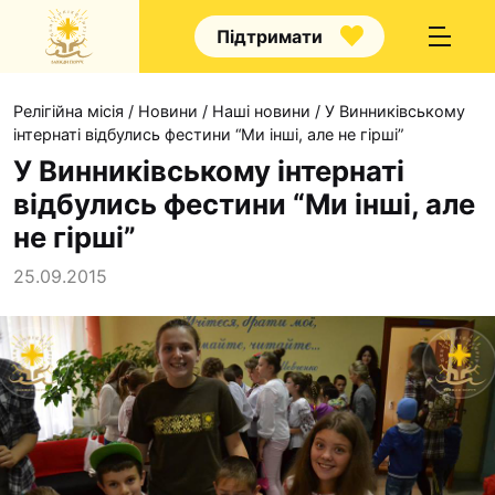
Підтримати
Релігійна місія
/
Новини
/
Наші новини
/
У Винниківському
інтернаті відбулись фестини “Ми інші, але не гірші”
У Винниківському інтернаті
відбулись фестини “Ми інші, але
Про нас
не гірші”
Капелани
25.09.2015
Волонтерство
Наші напрямки прац
Наш покровитель
Контакти
Проекти