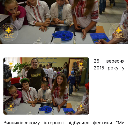
Футбольна команда
Кулінарний гурток 
Іконописна школа
“Капеланчики”
Альтернатива
Одна церква – одна
одна родина
25 вересня
Чемпіонат з міні-фу
2015 року у
“КОПА”
Як допомогти
Ми помолимося
З рук в руки
Підтримати сім’ю Т
Юричко
Винниківському інтернаті відбулись фестини “Ми