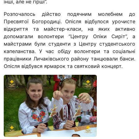
інші, але не гірші”.
“#Усинови_ТИ”
Розпочалось дійство подячним молебнем до
Законодавство
Пресвятої Богородиці. Опісля відбулося урочисте
відкриття та майстер-класи, на яких активно
Освіта
допомагали волонтери “Центру Опіки Сиріт”, а
майстрами були студенти з Центру студентського
Контакти
капеланства. У час обіду волонтери та соціальні
працівники Личаківського району танцювали банси.
(096) 749 79 80
Опісля відбувся ярмарок та святковий концерт.
procopecj@gmail.com