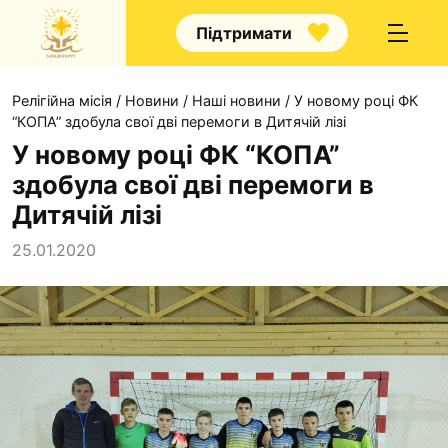
Підтримати
Релігійна місія
/
Новини
/
Наші новини
/
У новому році ФК
“КОПА” здобула свої дві перемоги в Дитячій лізі
У новому році ФК “КОПА”
здобула свої дві перемоги в
Про нас
Дитячій лізі
Капелани
25.01.2020
Волонтерство
Наші напрямки прац
Наш покровитель
Контакти
Проекти