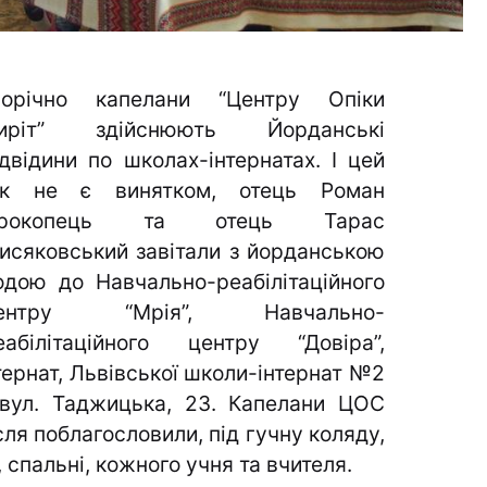
орічно капелани “Центру Опіки
иріт” здійснюють Йорданські
ідвідини по школах-інтернатах.
І цей
ік не є винятком, отець Роман
рокопець та отець Тарас
исяковський завітали з йорданською
одою до Навчально-реабілітаційного
ентру “Мрія”, Навчально-
еабілітаційного центру “Довіра”,
тернат, Львівської школи-інтернат №2
вул. Таджицька, 23. Капелани ЦОС
сля поблагословили, під гучну коляду,
 спальні, кожного учня та вчителя.