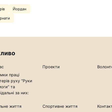
рів
Йордан
рнати
ливо
ас
Проекти
Волонт
мки праці
терів руху “Руки
оги” та
ідальні за них:
льне життя
Спортивне життя
Контак