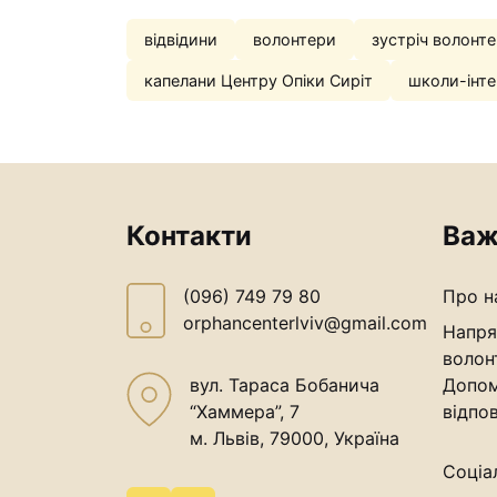
відвідини
волонтери
зустріч волонте
капелани Центру Опіки Сиріт
школи-інте
Контакти
Важ
(096) 749 79 80
Про н
orphancenterlviv@gmail.com
Напря
волон
вул. Тараса Бобанича
Допом
“Хаммера”, 7
відпов
м. Львів, 79000, Україна
Соціа