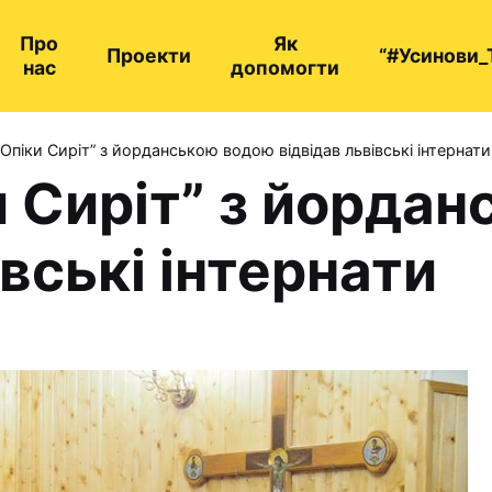
Про
Як
Проекти
“#Усинови_
нас
допомогти
Опіки Сиріт” з йорданською водою відвідав львівські інтернати
и Сиріт” з йорда
івські інтернати