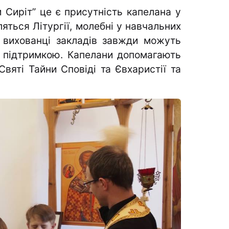
 Сиріт” це є присутність капелана у
ляться Літургії, молебні у навчальних
 вихованці закладів завжди можуть
 підтримкою. Капелани допомагають
Святі Тайни Сповіді та Євхаристії та