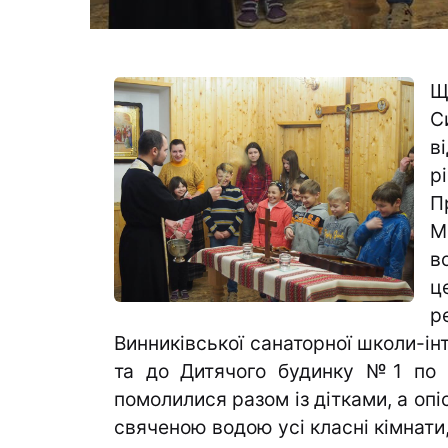
Щ
С
в
р
П
М
в
ц
р
Винниківської санаторної школи-ін
та до Дитячого будинку №1 по 
помолилися разом із дітками, а опі
свяченою водою усі класні кімнати,