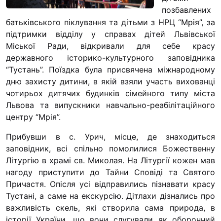
Юричко
позбавлених
“#Усинови_ТИ”
батьківського піклування та дітьми з НРЦ “Мрія”, за
підтримки відділу у справах дітей Львівської
Законодавство
Міської Ради, відкривали для себе красу
державного історико-культурного заповідника
Освіта
“Тустань”.
Поїздка була присвячена міжнародному
дню захисту дитини, в якій взяли участь вихованці
Контакти
чотирьох дитячих будинків сімейного типу міста
Львова та випускники навчально-реабілітаційного
(096) 749 79 80
центру “Мрія”.
procopecj@gmail.com
Прибувши в с. Урич, місце, де знаходиться
заповідник, всі спільно помолилися Божественну
Літургію в храмі св. Миколая. На Літургії кожен мав
нагоду приступити до Тайни Сповіді та Святого
Причастя. Опісля усі відправились пізнавати красу
Тустані, а саме на екскурсію. Дітлахи дізнались про
важливість скель, які створила сама природа, в
історії України, що вони слугували як оборонний