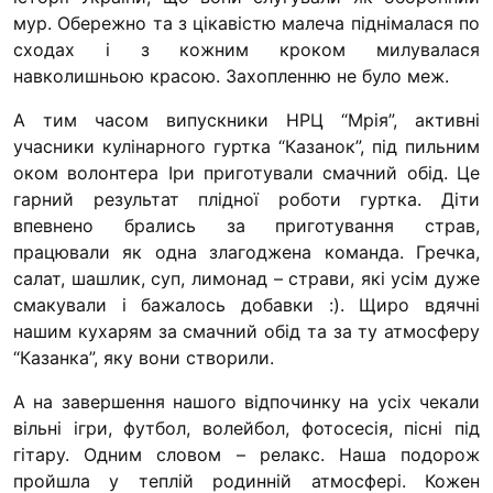
мур. Обережно та з цікавістю малеча піднімалася по
сходах і з кожним кроком милувалася
навколишньою красою. Захопленню не було меж.
А тим часом випускники НРЦ “Мрія”, активні
учасники кулінарного гуртка “Казанок”, під пильним
оком волонтера Іри приготували смачний обід. Це
гарний результат плідної роботи гуртка. Діти
впевнено брались за приготування страв,
працювали як одна злагоджена команда. Гречка,
салат, шашлик, суп, лимонад – страви, які усім дуже
смакували і бажалось добавки :). Щиро вдячні
нашим кухарям за смачний обід та за ту атмосферу
“Казанка”, яку вони створили.
А на завершення нашого відпочинку на усіх чекали
вільні ігри, футбол, волейбол, фотосесія, пісні під
гітару. Одним словом – релакс. Наша подорож
пройшла у теплій родинній атмосфері. Кожен