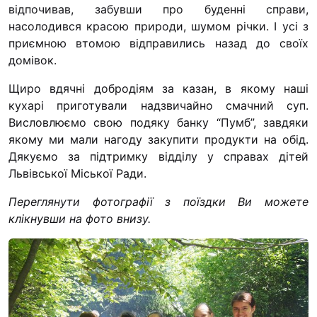
відпочивав, забувши про буденні справи,
насолодився красою природи, шумом річки. І усі з
приємною втомою відправились назад до своїх
домівок.
Щиро вдячні добродіям за казан, в якому наші
кухарі приготували надзвичайно смачний суп.
Висловлюємо свою подяку банку “Пумб”, завдяки
якому ми мали нагоду закупити продукти на обід.
Дякуємо за підтримку відділу у справах дітей
Львівської Міської Ради.
Переглянути фотографії з поїздки Ви можете
клікнувши на фото внизу.