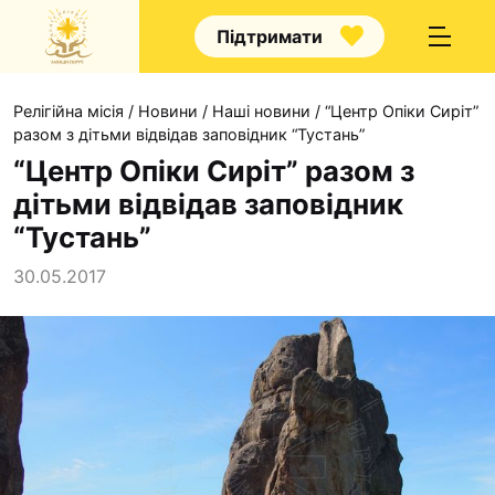
Підтримати
Релігійна місія
/
Новини
/
Наші новини
/
“Центр Опіки Сиріт”
разом з дітьми відвідав заповідник “Тустань”
“Центр Опіки Сиріт” разом з
дітьми відвідав заповідник
Про нас
“Тустань”
Капелани
30.05.2017
Волонтерство
Наші напрямки прац
Наш покровитель
Контакти
Проекти