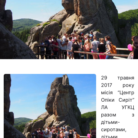
Футбольна команда
Кулінарний гурток
“КАЗАНОК”
Іконописна школа
“Капеланчики”
Альтернатива
Одна церква – одна
одна родина
Чемпіонат з міні-фу
29 травня
“КОПА”
2017 року
місія “Центр
Як допомогти
Опіки Сиріт”
ЛА УГКЦ
Ми помолимося
разом з
З рук в руки
дітьми-
сиротами,
Підтримати сім’ю Т
дітьми