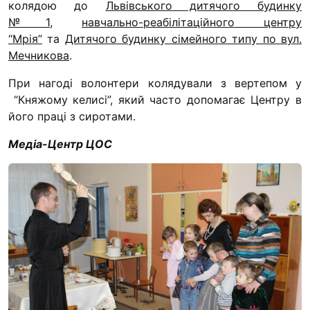
колядою до
Львівського дитячого будинку
“#Усинови_ТИ”
№1
,
навчально-реабілітаційного центру
Законодавство
“Мрія”
та
Дитячого будинку сімейного типу по вул.
Мечникова
.
Освіта
При нагоді волонтери колядували з вертепом у
“Княжому келисі”, який часто допомагає Центру в
Контакти
його праці з сиротами.
(096) 749 79 80
Медіа-Центр ЦОС
procopecj@gmail.com