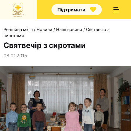
Підтримати
Релігійна місія
/
Новини
/
Наші новини
/
Святвечір з
сиротами
Святвечір з сиротами
08.01.2015
Про нас
Капелани
Волонтерство
Наші напрямки прац
Наш покровитель
Контакти
Проекти