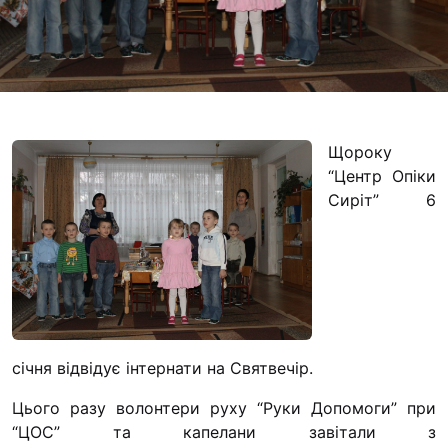
Футбольна команда
Кулінарний гурток 
Іконописна школа
“Капеланчики”
Альтернатива
Щороку
Одна церква – одна
“Центр Опіки
одна родина
Сиріт” 6
Чемпіонат з міні-фу
“КОПА”
Як допомогти
Ми помолимося
З рук в руки
січня відвідує інтернати на Святвечір.
Підтримати сім’ю Т
Цього разу волонтери руху “Руки Допомоги” при
Юричко
“ЦОС” та капелани завітали з