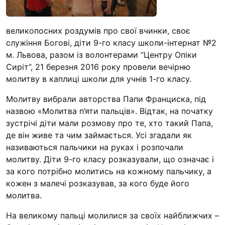
“#Усинови_ТИ”
Законодавство
великопосних роздумів про свої вчинки, своє
служіння Богові, діти 9-го класу школи-інтернат №2
Освіта
м. Львова, разом із волонтерами “Центру Опіки
Сиріт”, 21 березня 2016 року провели вечірню
молитву в каплиці школи для учнів 1-го класу.
Контакти
Молитву вибрали авторства Папи Франциска, під
(096) 749 79 80
назвою «Молитва п’яти пальців». Відтак, на початку
procopecj@gmail.com
зустрічі діти мали розмову про те, хто такий Папа,
де він живе та чим займається. Усі згадали як
називаються пальчики на руках і розпочали
молитву. Діти 9-го класу розказували, що означає і
за кого потрібно молитись на кожному пальчику, а
кожен з малечі розказував, за кого буде його
молитва.
На великому пальці молилися за своїх найближчих –