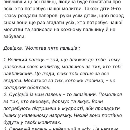
вивчивши ці всі пальці, людина буде пам’ятати про
всіх, хто потребує нашої молитви. Також діти 9-го
класу роздали паперові руки усім дітям, щоб перед
сном вони ще раз згадати усіх, хто потребує нашої
молитви та записали на кожному пальчику й не
забували.
Довідка.
“Молитва п’яти пальців”
:
1. Великий палець – той, що ближче до тебе. Тому
розпочни свою молитву, молячись за тих, хто тобі
найближчий. Це люди, яких тобі легше за все
згадати. Молитися за тих, кого ми любимо, – це
солодкий обов’язок.
2. Сусідній із ним палець – то вказівний. Помолися
за тих, хто виховує, формує та лікує. Вони
потребують підтримки й мудрості, аби провадити
інших у належному напрямку. Нехай вони постійно
будуть у твоїх молитвах.
3. Середній палець – найвищий з усіх. Це нагадує