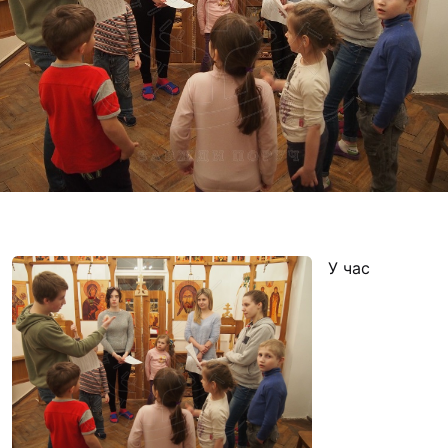
Футбольна команда
Кулінарний гурток 
Іконописна школа
“Капеланчики”
Альтернатива
Одна церква – одна
одна родина
Чемпіонат з міні-фу
“КОПА”
У час
Як допомогти
Ми помолимося
З рук в руки
Підтримати сім’ю Т
Юричко