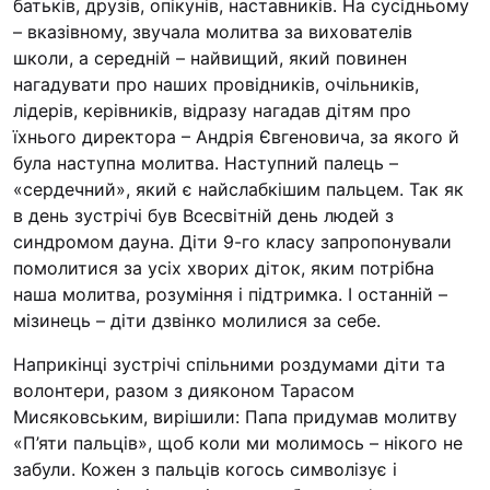
батьків, друзів, опікунів, наставників. На сусідньому
– вказівному, звучала молитва за вихователів
школи, а середній – найвищий, який повинен
нагадувати про наших провідників, очільників,
лідерів, керівників, відразу нагадав дітям про
їхнього директора – Андрія Євгеновича, за якого й
була наступна молитва. Наступний палець –
«сердечний», який є найслабкішим пальцем. Так як
в день зустрічі був Всесвітній день людей з
синдромом дауна. Діти 9-го класу запропонували
помолитися за усіх хворих діток, яким потрібна
наша молитва, розуміння і підтримка. І останній –
мізинець – діти дзвінко молилися за себе.
Наприкінці зустрічі спільними роздумами діти та
волонтери, разом з дияконом Тарасом
Мисяковським, вирішили: Папа придумав молитву
«П’яти пальців», щоб коли ми молимось – нікого не
забули. Кожен з пальців когось символізує і