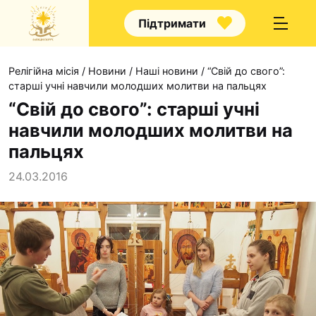
Підтримати
Релігійна місія
/
Новини
/
Наші новини
/
“Свій до свого”:
старші учні навчили молодших молитви на пальцях
“Свій до свого”: старші учні
навчили молодших молитви на
Про нас
пальцях
Капелани
24.03.2016
Волонтерство
Наші напрямки прац
Наш покровитель
Контакти
Проекти