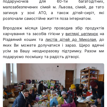
подаруночків для 60-ти багатодітних,
“#Усинови_ТИ”
малозабезпечених сімей м. Львова, сімей, де тато
загинув у зоні АТО, а також дітей-сиріт, які
Законодавство
розпочали самостійне життя поза інтернатом.
Освіта
Впродовж місяця Центр проводив збір продуктів
харчування та засобів гігієни у
вигляді цеглинок
на
Контакти
Різдвяний кошик та
листів дітей до Миколая
, до
яких Ви можете долучатися і зараз. Щиро вдячні
(096) 749 79 80
усім за Вашу неодноразову підтримку. Разом ми
procopecj@gmail.com
подаруємо посмішку та радість дітворі.