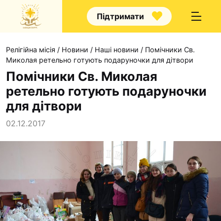
Підтримати
Релігійна місія
/
Новини
/
Наші новини
/
Помічники Св.
Миколая ретельно готують подаруночки для дітвори
Помічники Св. Миколая
ретельно готують подаруночки
Про нас
для дітвори
Капелани
02.12.2017
Волонтерство
Наші напрямки прац
Наш покровитель
Контакти
Проекти