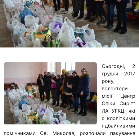
Футбольна команда
Кулінарний гурток 
Іконописна школа
“Капеланчики”
Альтернатива
Одна церква – одна
одна родина
Сьогодні, 2
Чемпіонат з міні-фу
грудня 2017
“КОПА”
року,
волонтери
Як допомогти
місії “Центр
Ми помолимося
Опіки Сиріт”
ЛА УГКЦ, які
З рук в руки
є клопіткими
Підтримати сім’ю Т
і дбайливими
Юричко
помічниками Св. Миколая, розпочали пакування