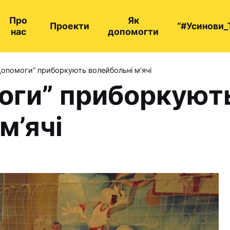
Про
Як
Проекти
“#Усинови_
нас
допомогти
Допомоги” приборкують волейбольні м’ячі
оги” приборкуют
м’ячі