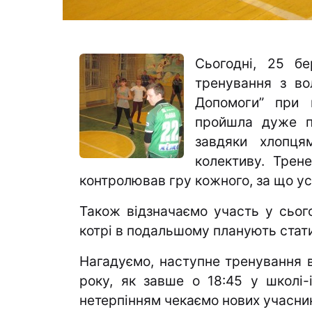
Сьогодні, 25 бе
тренування з во
Допомоги” при 
пройшла дуже п
завдяки хлопця
колективу. Трен
контролював гру кожного, за що ус
Також відзначаємо участь у сього
котрі в подальшому планують стат
Нагадуємо, наступне тренування ві
року, як завше о 18:45 у школі-
нетерпінням чекаємо нових учасник