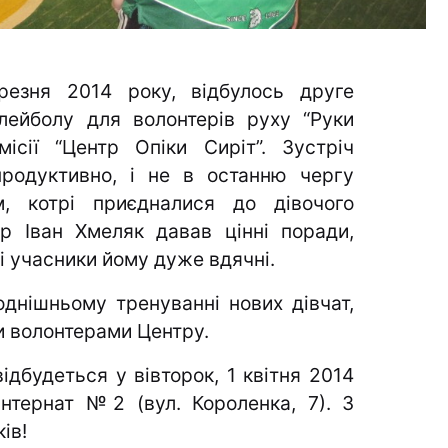
резня 2014 року, відбулось друге
лейболу для волонтерів руху “Руки
місії “Центр Опіки Сиріт”.
Зустріч
родуктивно, і не в останню чергу
м, котрі приєдналися до дівочого
ер Іван Хмеляк давав цінні поради,
і учасники йому дуже вдячні.
днішньому тренуванні нових дівчат,
и волонтерами Центру.
дбудеться у вівторок, 1 квітня 2014
інтернат №2 (вул. Короленка, 7). З
ів!