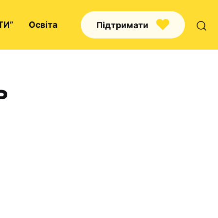
ТИ”
Освіта
Підтримати
ь
Про нас
Капелани
Волонтерство
Наші напрямки праці
Наш покровитель
Контакти
Проекти