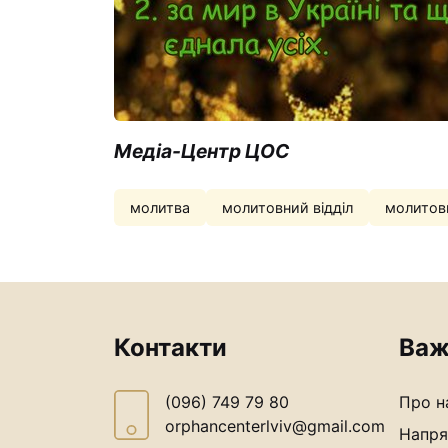
Медіа-Центр ЦОС
молитва
молитовний відділ
молитовн
Контакти
Важ
(096) 749 79 80
Про н
orphancenterlviv@gmail.com
Напря