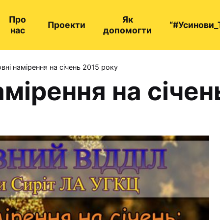
Про
Як
Проекти
“#Усинови_
нас
допомогти
вні намірення на січень 2015 року
мірення на січен