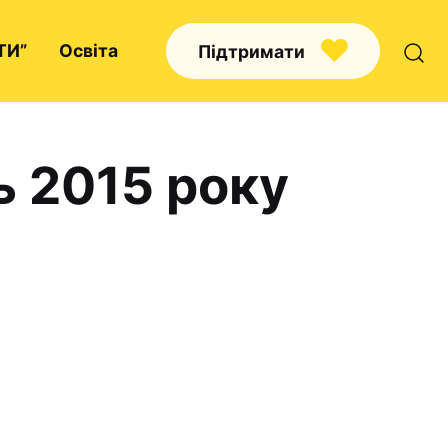
ТИ”
Освіта
Підтримати
ь 2015 року
Про нас
Капелани
Волонтерство
Наші напрямки праці
Наш покровитель
Контакти
Проекти