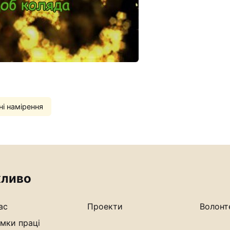
і намірення
ливо
ас
Проекти
Волонт
мки праці