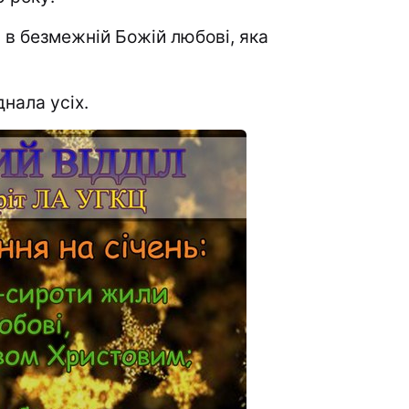
 в безмежній Божій любові, яка
днала усіх.