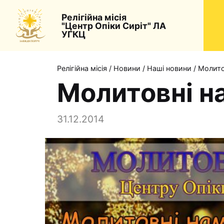
Релігійна місія
"Центр Опіки Сиріт" ЛА
УГКЦ
Релігійна місія
/
Новини
/
Наші новини
/
Молито
Молитовні на
31.12.2014