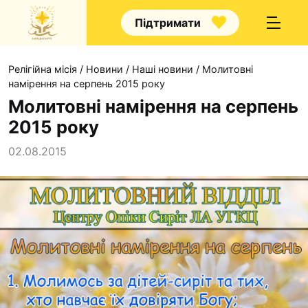
Підтримати
Релігійна місія
/
Новини
/
Наші новини
/
Молитовні
намірення на серпень 2015 року
Молитовні намірення на серпень
2015 року
Про нас
02.08.2015
Капелани
Волонтерство
Наші напрямки прац
Наш покровитель
Контакти
Проекти