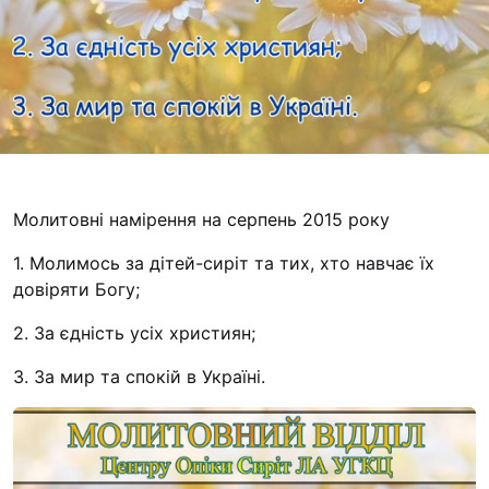
Футбольна команда
Кулінарний гурток 
Іконописна школа
“Капеланчики”
Альтернатива
Одна церква – одна
одна родина
Молитовні намірення на серпень 2015 року
Чемпіонат з міні-фу
1. Молимось за дітей-сиріт та тих, хто навчає їх
“КОПА”
довіряти Богу;
Як допомогти
2. За єдність усіх християн;
Ми помолимося
3. За мир та спокій в Україні.
З рук в руки
Підтримати сім’ю Т
Юричко