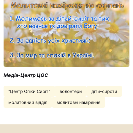
“#Усинови_ТИ”
Законодавство
Освіта
Контакти
(096) 749 79 80
procopecj@gmail.com
Медіа-Центр ЦОС
"Центр Опіки Сиріт"
волонтери
діти-сироти
молитовний відділ
молитовні намірення