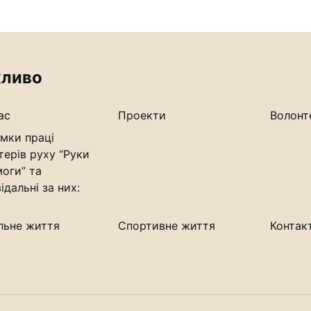
ливо
ас
Проекти
Волонт
мки праці
терів руху “Руки
оги” та
ідальні за них:
льне життя
Спортивне життя
Контак