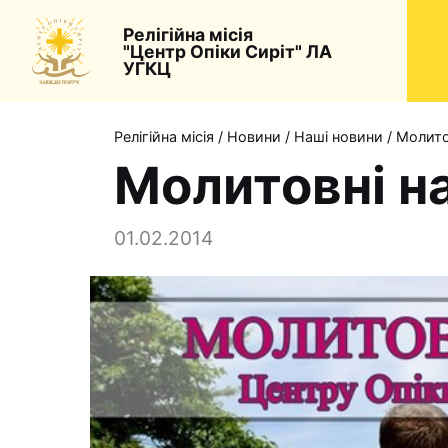
Релігійна місія
"Центр Опіки Сиріт" ЛА
УГКЦ
Релігійна місія
/
Новини
/
Наші новини
/
Молито
Молитовні н
01.02.2014