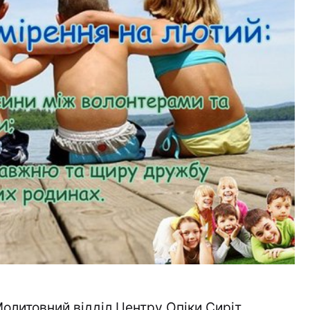
олитовний відділ
Центру Опіки Сиріт