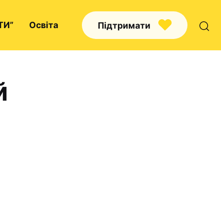
ТИ”
Освіта
Підтримати
й
Про нас
Капелани
Волонтерство
Наші напрямки праці
Наш покровитель
Контакти
Проекти