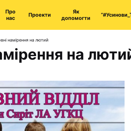
Про
Як
Проекти
“#Усинови_
нас
допомогти
вні намірення на лютий
амірення на люти