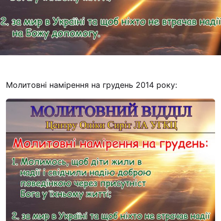
Футбольна команда
Кулінарний гурток 
Іконописна школа
“Капеланчики”
Альтернатива
Одна церква – одна
Молитовні намірення на грудень 2014 року:
одна родина
Чемпіонат з міні-фу
“КОПА”
Як допомогти
Ми помолимося
З рук в руки
Підтримати сім’ю Т
Юричко