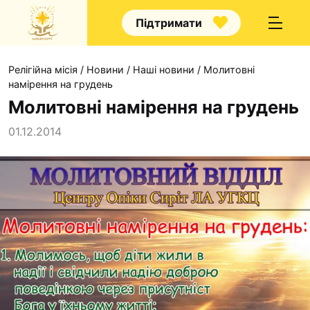
Підтримати
Релігійна місія
/
Новини
/
Наші новини
/
Молитовні
намірення на грудень
Молитовні намірення на грудень
01.12.2014
Про нас
Капелани
Волонтерство
Наші напрямки прац
Наш покровитель
Контакти
Проекти