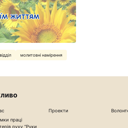
відділ
молитовні намірення
ливо
ас
Проекти
Волонт
мки праці
терів руху “Руки