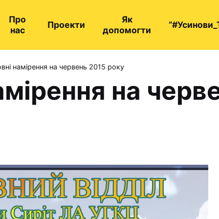
Про
Як
Проекти
“#Усинови_
нас
допомогти
вні намірення на червень 2015 року
амірення на черв