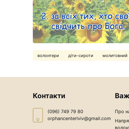
волонтери
діти-сироти
молитовний 
Контакти
Важ
(096) 749 79 80
Про н
orphancenterlviv@gmail.com
Напря
волон