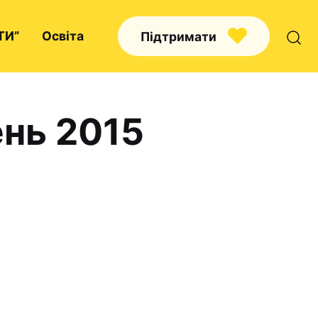
ТИ”
Освіта
Підтримати
ень 2015
Про нас
Капелани
Волонтерство
Наші напрямки праці
Наш покровитель
Контакти
Проекти