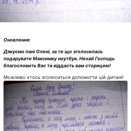
“#Усинови_ТИ”
Законодавство
Освіта
Оновлення:
Контакти
Дякуємо пані Олені, за те що зголосилась
подарувати Максимку ноутбук. Нехай Господь
(096) 749 79 80
благословить Вас та віддасть вам сторицею!
procopecj@gmail.com
Можливо хтось зголоситься допомогти цій дитині!