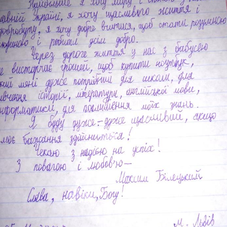
Футбольна команда
Кулінарний гурток 
Іконописна школа
“Капеланчики”
Альтернатива
Одна церква – одна
одна родина
Чемпіонат з міні-фу
“КОПА”
Як допомогти
Ми помолимося
З рук в руки
Підтримати сім’ю Т
Юричко