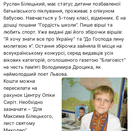
Руслан Білецький, має статус дитини позбавленої
батьківського піклування, проживає з опікуном
бабусею. Навчається у 5-тому класі, відмінник. Є на
дошці пошани “Гордість школи”. Пише вірші та
любить спорт. Уже видані дві його збірочки віршів:
“Я хочу знати все про Україну” та “До Господа лину
молитвою я”. Остання збірочка зайняла III місце на
всеукраїнському конкурсі, серед видавців усіх
вікових категорій, оголошеного газетою “Благовіст”
на честь пам’яті Володимира Дроцика, як
наймолодший поет Львова.
Кошти можна
пересилати на
рахунок Центру Опіки
Сиріт. Необхідно
зазначати – “Для
Максима Білецького,
лист святому
Миколаю”.