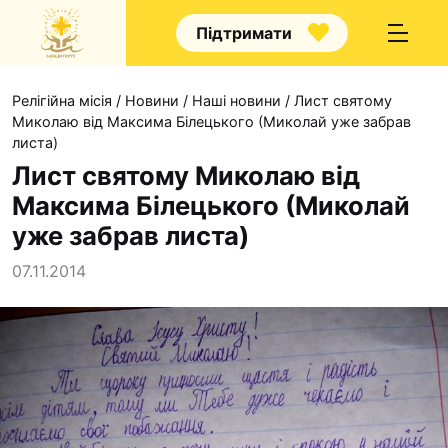
Підтримати
Релігійна місія
/
Новини
/
Наші новини
/
Лист святому
Миколаю від Максима Білецького (Миколай уже забрав
листа)
Лист святому Миколаю від
Максима Білецького (Миколай
Про нас
уже забрав листа)
Капелани
07.11.2014
Волонтерство
Наші напрямки прац
Наш покровитель
Контакти
Проекти