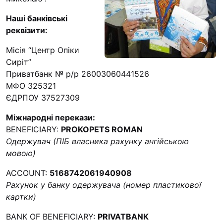
Наші банківські
реквізити:
Місія “Центр Опіки
Сиріт”
Приватбанк № р/р 26003060441526
МФО 325321
ЄДРПОУ 37527309
Міжнародні перекази:
BENEFICIARY:
PROKOPETS ROMAN
Одержувач (ПІБ власника рахунку ангійською
мовою)
ACCOUNT:
5168742061940908
Рахунок у банку одержувача (номер пластикової
картки)
BANK OF BENEFICIARY:
PRIVATBANK