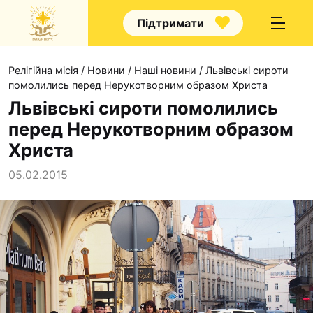
Підтримати
Релігійна місія
/
Новини
/
Наші новини
/
Львівські сироти
помолились перед Нерукотворним образом Христа
Львівські сироти помолились
перед Нерукотворним образом
Про нас
Христа
Капелани
05.02.2015
Волонтерство
Наші напрямки прац
Наш покровитель
Контакти
Проекти