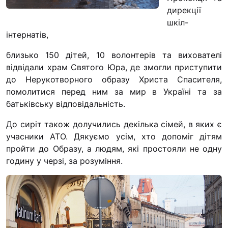
“#Усинови_ТИ”
дирекції
шкіл-
Законодавство
інтернатів,
Освіта
близько 150 дітей, 10 волонтерів та вихователі
відвідали храм Святого Юра, де змогли приступити
до Нерукотворного образу Христа Спасителя,
Контакти
помолитися перед ним за мир в Україні та за
(096) 749 79 80
батьківську відповідальність.
procopecj@gmail.com
До сиріт також долучились декілька сімей, в яких є
учасники АТО. Дякуємо усім, хто допоміг дітям
пройти до Образу, а людям, які простояли не одну
годину у черзі, за розуміння.