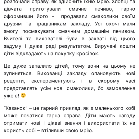
Юричко
розпочали справу, як здійснить їхню мрію.
Хлопці та
дівчата приготували смачне печиво, гарно
“#Усинови_ТИ”
оформивши його – продавали смаколики своїм
друзям та працівникам закладу. Усі охочі мали
Законодавство
змогу посмакувати смачним домашнім печивом.
Освіта
Вчителі та вихователі були в захваті від цього
задуму і дуже раді результатом. Виручені кошти
діти відкладають на покупку кросівок.
Контакти
Це дуже запалило дітей, тому вони на цьому не
(096) 749 79 80
зупиняться. Вихованці закладу опановують нові
procopecj@gmail.com
рецепти, експерементують і в скорому часі
представлять усім нові смаколики, бо замовлення
уже є!
“Казанок” – це гарний приклад, як з маленького хобі
може початися гарна справа. Діти мають нагоду
отримати нові і цікаві знання і використати їх на
користь собі – втіливши свою мрію.