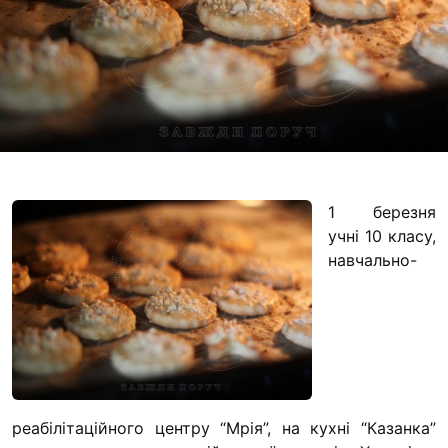
Футбольна команда
Кулінарний гурток
“КАЗАНОК”
Іконописна школа
“Капеланчики”
Альтернатива
Одна церква – одна
1 березня
одна родина
учні 10 класу,
Чемпіонат з міні-фу
навчально-
“КОПА”
Як допомогти
Ми помолимося
З рук в руки
Підтримати сім’ю Т
реабілітаційного центру “Мрія”, на кухні “Казанка”