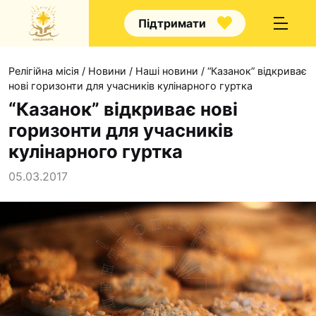
Підтримати
Релігійна місія
/
Новини
/
Наші новини
/
“Казанок” відкриває
нові горизонти для учасників кулінарного гуртка
“Казанок” відкриває нові
горизонти для учасників
Про нас
кулінарного гуртка
Капелани
05.03.2017
Волонтерство
Наші напрямки прац
Наш покровитель
Контакти
Проекти