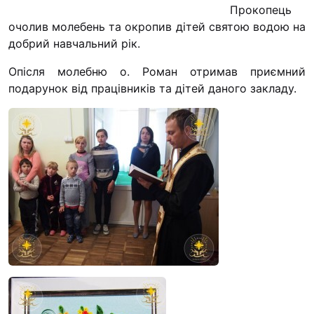
Прокопець
“#Усинови_ТИ”
очолив молебень та окропив дітей святою водою на
Законодавство
добрий навчальний рік.
Освіта
Опісля молебню о. Роман отримав приємний
подарунок від працівників та дітей даного закладу.
Контакти
(096) 749 79 80
procopecj@gmail.com