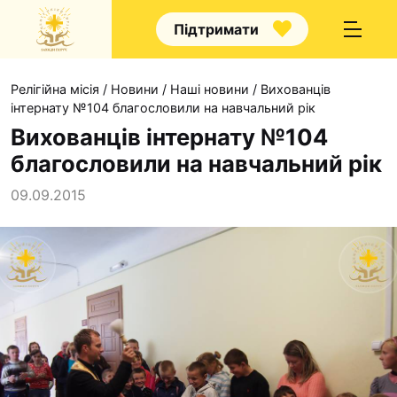
Підтримати
Релігійна місія
/
Новини
/
Наші новини
/
Вихованців
інтернату №104 благословили на навчальний рік
Вихованців інтернату №104
благословили на навчальний рік
Про нас
09.09.2015
Капелани
Волонтерство
Наші напрямки прац
Наш покровитель
Контакти
Проекти