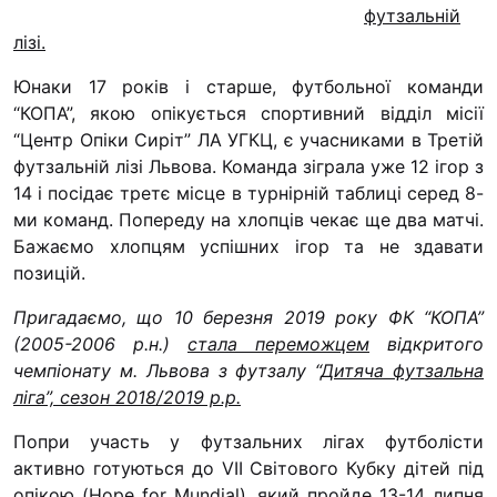
футзальній
“#Усинови_ТИ”
лізі.
Законодавство
Юнаки 17 років і старше, футбольної команди
Освіта
“КОПА”, якою опікується спортивний відділ місії
“Центр Опіки Сиріт” ЛА УГКЦ, є учасниками в Третій
футзальній лізі Львова. Команда зіграла уже 12 ігор з
Контакти
14 і посідає третє місце в турнірній таблиці серед 8-
ми команд. Попереду на хлопців чекає ще два матчі.
(096) 749 79 80
Бажаємо хлопцям успішних ігор та не здавати
procopecj@gmail.com
позицій.
Пригадаємо, що 10 березня 2019 року ФК “КОПА”
(2005-2006 р.н.)
стала переможцем
відкритого
чемпіонату м. Львова з футзалу “
Дитяча футзальна
ліга”, сезон 2018/2019 р.р.
Попри участь у футзальних лігах футболісти
активно готуються до VII Світового Кубку дітей під
опікою (
Hope for Mundial
), який пройде 13-14 липня