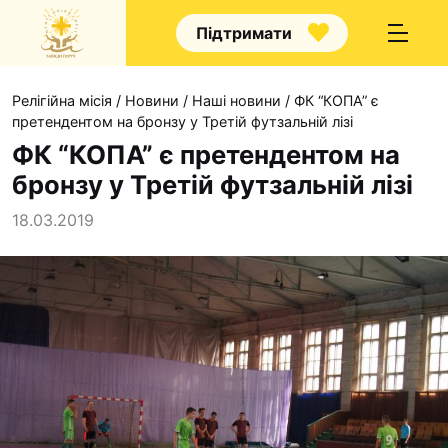
Підтримати
Релігійна місія
/
Новини
/
Наші новини
/
ФК “КОПА” є
претендентом на бронзу у Третій футзальній лізі
ФК “КОПА” є претендентом на
бронзу у Третій футзальній лізі
Про нас
18.03.2019
Капелани
Волонтерство
Наші напрямки прац
Наш покровитель
Контакти
Проекти