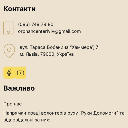
“#Усинови_ТИ”
Контакти
Законодавство
(096) 749 79 80
Освіта
orphancenterlviv@gmail.com
Контакти
вул. Тараса Бобанича “Хаммера”, 7
м. Львів, 79000, Україна
(096) 749 79 80
procopecj@gmail.com
Важливо
Про нас
Напрямки праці волонтерів руху “Руки Допомоги” та
відповідальні за них: