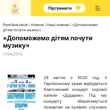
Підтримати
Релігійна місія
/
Новини
/
Наші новини
/
«Допоможемо
дітям почути музику»
«Допоможемо дітям почути
музику»
Про нас
17.04.2013
Капелани
Волонтерство
Наші напрямки праці
28 квітня о 16:00 год. У
Гарнізонному храмі відбудеться
Наш покровитель
благочинний концерт хорової
Контакти
капели «Дударик». Під час
концерту збиратимуться
Проекти
пожертви на купівлю слухових