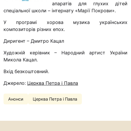
Футбольна команда “
апаратів для глухих дітей
спеціальної школи – інтернату «Марії Покрови».
Кулінарний гурток “
У програмі хорова музика українських
Іконописна школа
композиторів різних епох.
“Капеланчики”
Альтернатива
Диригент – Дмитро Кацал
Одна церква – одна д
Художній керівник – Народний артист України
одна родина
Микола Кацал.
Чемпіонат з міні-фут
Вхід безкоштовний.
“КОПА”
Джерело:
Церква Петра і Павла
Як допомогти
Ми помолимося
Анонси
Церква Петра і Павла
З рук в руки
Підтримати сім’ю Те
Юричко