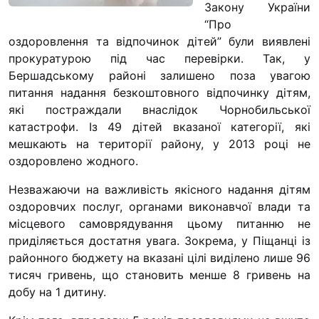
Закону України
“#Усинови_ТИ”
“Про
Законодавство
оздоровлення та відпочинок дітей” були виявлені
прокуратурою під час перевірки. Так, у
Освіта
Бершадському районі залишено поза увагою
питання надання безкоштовного відпочинку дітям,
які постраждали внаслідок Чорнобильської
Контакти
катастрофи. Із 49 дітей вказаної категорії, які
(096) 749 79 80
мешкають на території району, у 2013 році не
оздоровлено жодного.
procopecj@gmail.com
Незважаючи на важливість якісного надання дітям
оздоровчих послуг, органами виконавчої влади та
місцевого самоврядування цьому питанню не
приділяється достатня увага. Зокрема, у Піщанці із
районного бюджету на вказані цілі виділено лише 96
тисяч гривень, що становить менше 8 гривень на
добу на 1 дитину.