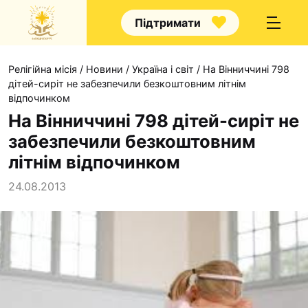
Підтримати
Релігійна місія
/
Новини
/
Україна і світ
/
На Вінниччині 798
дітей-сиріт не забезпечили безкоштовним літнім
відпочинком
На Вінниччині 798 дітей-сиріт не
забезпечили безкоштовним
Про нас
літнім відпочинком
Капелани
24.08.2013
Волонтерство
Наші напрямки прац
Наш покровитель
Контакти
Проекти