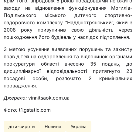
Крім того, впродовж 5 років посадовцями не вжито
заходи на відновлення функціонування Могилів-
Подільського міського дитячого спортивно-
оздоровчого комплексу “Наддністрянський”, який з
2008 року призупинив свою діяльність через
пошкодження його будівель у наслідок підтоплення.
З метою усунення виявлених порушень та захисту
прав дітей на оздоровлення та відпочинок органами
прокуратури області внесено 35 подань, до
дисциплінарної відповідальності притягнуто 23
посадові особи, розпочато 2 кримінальних
провадження.
Джерело:
vinnitsaok.com.ua
Фото:
t1.gstatic.com
діти-сироти
Новини
Україна