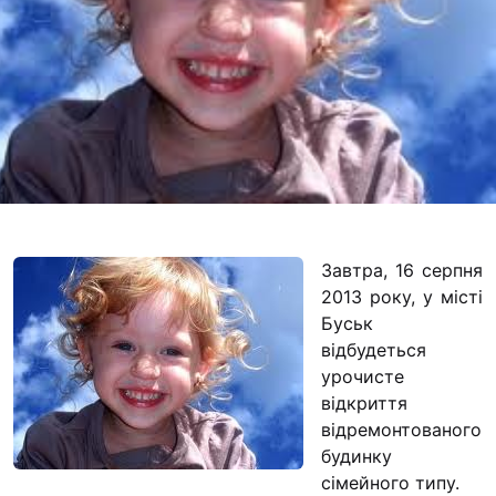
Футбольна команда
Кулінарний гурток 
Іконописна школа
“Капеланчики”
Альтернатива
Одна церква – одна
одна родина
Чемпіонат з міні-фу
Завтра, 16 серпня
“КОПА”
2013 року, у місті
Як допомогти
Буськ
відбудеться
Ми помолимося
урочисте
відкриття
З рук в руки
відремонтованого
Підтримати сім’ю Т
будинку
Юричко
сімейного типу.