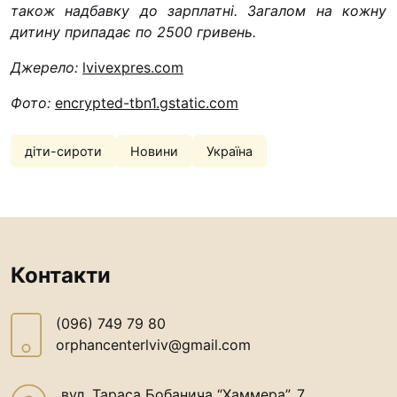
також надбавку до зарплатні. Загалом на кожну
дитину припадає по 2500 гривень.
Джерело:
lvivexpres.com
Фото:
encrypted-tbn1.gstatic.com
діти-сироти
Новини
Україна
Контакти
(096) 749 79 80
orphancenterlviv@gmail.com
вул. Тараса Бобанича “Хаммера”, 7