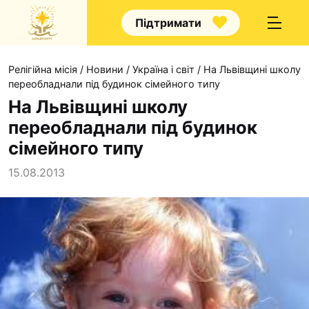
Підтримати
Релігійна місія
/
Новини
/
Україна і світ
/
На Львівщині школу
переобладнали під будинок сімейного типу
На Львівщині школу
переобладнали під будинок
Про нас
сімейного типу
Капелани
15.08.2013
Волонтерство
Наші напрямки прац
Наш покровитель
Контакти
Проекти