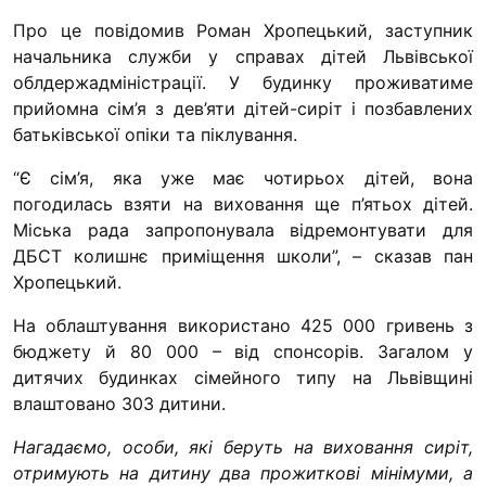
“#Усинови_ТИ”
Про це повідомив Роман Хропецький, заступник
начальника служби у справах дітей Львівської
Законодавство
облдержадміністрації. У будинку проживатиме
Освіта
прийомна сім’я з дев’яти дітей-сиріт і позбавлених
батьківської опіки та піклування.
Контакти
“Є сім’я, яка уже має чотирьох дітей, вона
погодилась взяти на виховання ще п’ятьох дітей.
(096) 749 79 80
Міська рада запропонувала відремонтувати для
procopecj@gmail.com
ДБСТ колишнє приміщення школи”, – сказав пан
Хропецький.
На облаштування використано 425 000 гривень з
бюджету й 80 000 – від спонсорів. Загалом у
дитячих будинках сімейного типу на Львівщині
влаштовано 303 дитини.
Нагадаємо, особи, які беруть на виховання сиріт,
отримують на дитину два прожиткові мінімуми, а