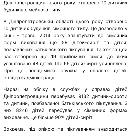
Дніпропетровщині цього року створено 10 дитячих
“#Усинови_ТИ”
будинків сімейного типу.
Законодавство
У Дніпропетровській області цього року створено
Освіта
10 дитячих будинків сімейного типу. Це дозволило у
січні – травні 2014 року влаштувати до сімейних
форм виховання ще 59 дітей-сиріт та дітей,
Контакти
позбавлених батьківського піклування. Також за цей
час створено ще 19 прийомних сімей, до яких
(096) 749 79 80
улаштовано 48 дітей. Ще 66 дітей-сиріт усиновлено.
procopecj@gmail.com
Про це повідомила служба у справах дітей
облдержадміністрації.
Наразі на обліку в службах у справах дітей
Дніпропетровщини перебуває 9132 дитини-сироти
та дитини, позбавленої батьківського піклування. З
них 8246 дітей перебуває у сімейних формах
виховання. Це більше 90% дітей-сиріт.
Зокрема, під опікою та піклуванням знаходиться