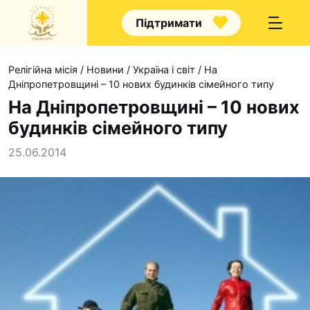
Підтримати
Релігійна місія
/
Новини
/
Україна і світ
/
На
Дніпропетровщині – 10 нових будинків сімейного типу
На Дніпропетровщині – 10 нових
будинків сімейного типу
Про нас
25.06.2014
Капелани
Волонтерство
Наші напрямки прац
Наш покровитель
Контакти
Проекти