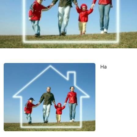
Футбольна команда
Кулінарний гурток 
Іконописна школа
“Капеланчики”
Альтернатива
Одна церква – одна
одна родина
На
Чемпіонат з міні-фу
“КОПА”
Як допомогти
Ми помолимося
З рук в руки
Підтримати сім’ю Т
Юричко