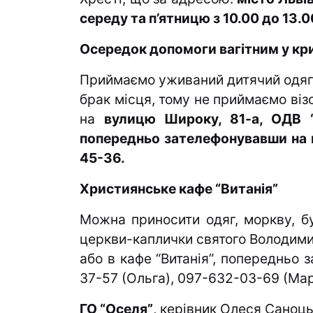
середу та п’ятницю з 10.00 до 13.
Осередок допомоги вагітним у кр
Приймаємо уживаний дитячий одяг, 
брак місця, тому не приймаємо віз
на
вулицю Широку, 81-а, ОДВ “Н
попередньо зателефонувавши на
45-36.
Християнське кафе “Витанія”
Можна приносити одяг, моркву, бу
церкви-каплички святого Володими
або в кафе “Витанія”, попередньо
37-57 (Ольга),
097-632-03-69 (Мар
ГО “Оселя”
, керівник
Олеся Саноць