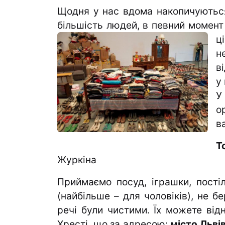
Щодня у нас вдома накопичуються 
більшість людей, в певний момент
ц
н
в
у
У
о
в
Т
Журкіна
Приймаємо посуд, іграшки, постіл
(найбільше – для чоловіків), не б
речі були чистими. Їх можете від
Хресті, що за адресою:
місто Львів