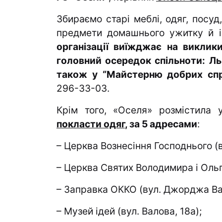
Збираємо старі меблі, одяг, посуд
предмети домашнього ужитку й 
організації виїжджає на виклики
головний осередок спільноти: Льв
також у “Майстерню добрих спра
296-33-03.
Крім того, «Оселя» розмістила
покласти одяг
, за 5 адресами
:
– Церква Вознесіння Господнього (в
– Церква Святих Володимира і Ольги
– Заправка ОККО (вул. Джорджа Ваши
– Музей ідей (вул. Валова, 18а);