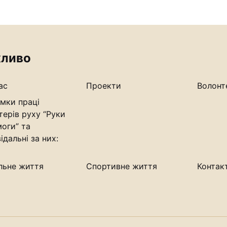
ливо
ас
Проекти
Волонт
мки праці
терів руху “Руки
оги” та
ідальні за них:
льне життя
Спортивне життя
Контак