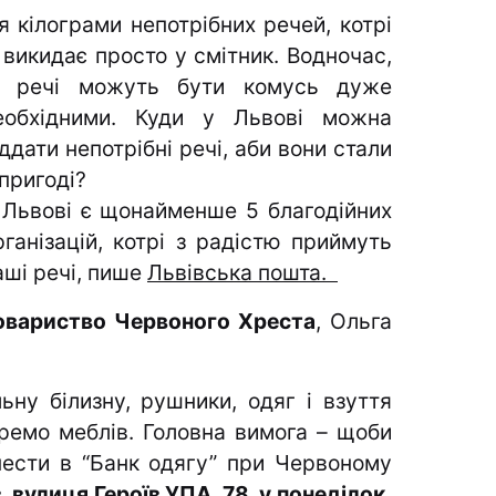
кілограми непотрібних речей, котрі
 викидає просто у смітник.
Водночас,
і речі можуть бути комусь дуже
еобхідними. Куди у Львові можна
іддати непотрібні речі, аби вони стали
 пригоді?
 Львові є щонайменше 5 благодійних
рганізацій, котрі з радістю приймуть
аші речі, пише
Львівська пошта.
овариство Червоного Хреста
, Ольга
ьну білизну, рушники, одяг і взуття
еремо меблів. Головна вимога – щоби
нести в “Банк одягу” при Червоному
, вулиця Героїв УПА, 78, у понеділок,