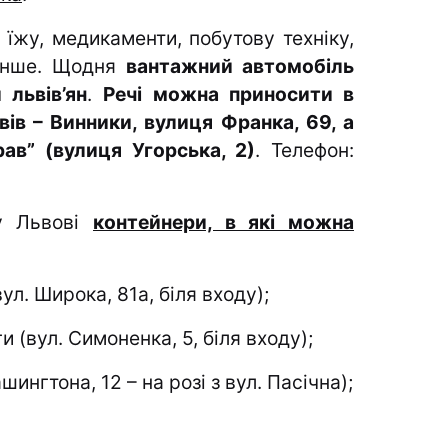
, їжу, медикаменти, побутову техніку,
інше. Щодня
вантажний автомобіль
 львів’ян
.
Речі можна приносити в
ів – Винники, вулиця Франка, 69, а
в” (вулиця Угорська, 2)
. Телефон:
 у Львові
контейнери, в які можна
ул. Широка, 81а, біля входу);
 (вул. Симоненка, 5, біля входу);
нгтона, 12 – на розі з вул. Пасічна);