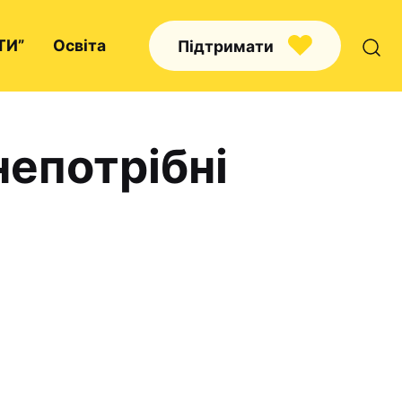
ТИ”
Освіта
Підтримати
непотрібні
Про нас
Капелани
Волонтерство
Наші напрямки праці
Наш покровитель
Контакти
Проекти