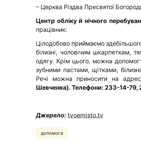
– Церква Різдва Пресвятої Богороди
Центр обліку й нічного перебува
працівник:
Цілодобово приймаємо здебільшого 
білизні, чоловічим шкарпеткам, т
одягу. Крім цього, можна допомог
зубними пастами, щітками, білизн
Речі можна приносити на адре
Шевченка). Телефони: 233-14-79, 
Джерело:
tvoemisto.tv
допомога