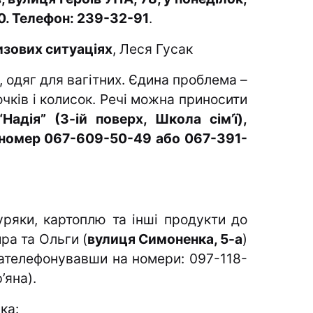
00. Телефон: 239-32-91
.
изових ситуаціях
, Леся Гусак
одяг для вагітних. Єдина проблема –
очків і колисок. Речі можна приносити
адія” (3-ій поверх, Школа сім’ї),
 номер
067-609-50-49 або
067-391-
ряки, картоплю та інші продукти до
ра та Ольги (
вулиця Симоненка, 5-а
)
 зателефонувавши на номери:
097-118-
’яна).
ка
: