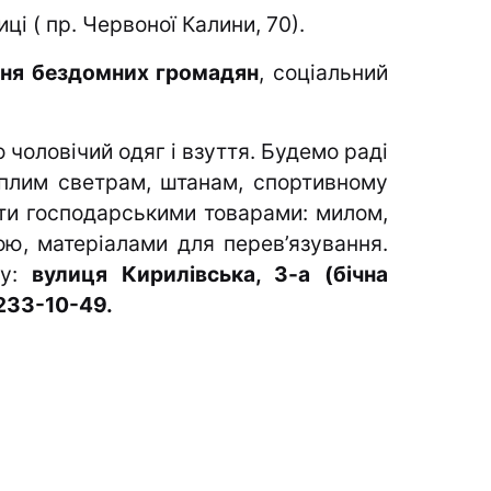
ці ( пр. Червоної Калини, 70).
ння бездомних громадян
, соціальний
чоловічий одяг і взуття. Будемо раді
еплим светрам, штанам, спортивному
ти господарськими товарами: милом,
ою, матеріалами для перев’язування.
су:
вулиця Кирилівська, 3-а (бічна
233-10-49.