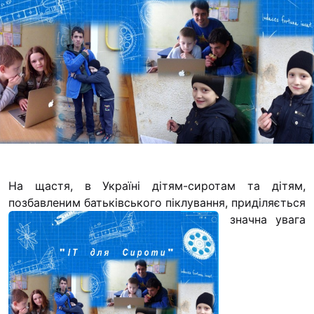
Футбольна команда
Кулінарний гурток 
Іконописна школа
“Капеланчики”
Альтернатива
Одна церква – одна
одна родина
Чемпіонат з міні-фу
“КОПА”
На щастя, в Україні дітям-сиротам та дітям,
позбавленим батьківського піклування,
приділяється
Як допомогти
значна увага
Ми помолимося
З рук в руки
Підтримати сім’ю Т
Юричко