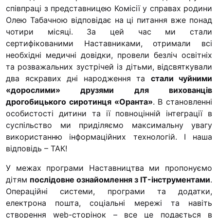
співпраці з представницею Комісії у справах родини
Олею Табачною відповідає на ці питання вже понад
чотири місяці. За цей час ми стали
сертифікованими Наставниками, отримали всі
необхідні медичні довідки, провели безліч освітніх
та розважальних зустрічей із дітьми, відсвяткували
два яскравих дні народження та
стали чуйними
«дорослими» друзями для вихованців
дрогобицького сиротинця «Оранта»
. В становленні
особистості дитини та ії повноцінній інтеграції в
суспільство ми приділяємо максимальну увагу
використанню інформаційних технологій. І наша
відповідь – ТАК!
У межах програми Наставництва ми пропонуємо
дітям
послідовне ознайомлення з IT-інструментами
.
Операційні системи, програми та додатки,
електрона пошта, соціальні мережі та навіть
створення web-сторінок – все це подається в