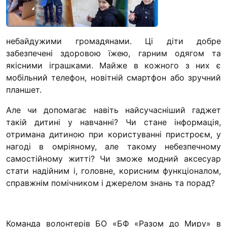
“#Усинови_ТИ”
Законодавство
небайдужими громадянами. Ці діти добре
Освіта
забезпечені здоровою їжею, гарним одягом та
якісними іграшками. Майже в кожного з них є
мобільний телефон, новітній смартфон або зручний
Контакти
планшет.
(096) 749 79 80
Але чи допомагає навіть найсучасніший гаджет
procopecj@gmail.com
такій дитині у навчанні? Чи стане інформація,
отримана дитиною при користуванні пристроєм, у
нагоді в омріяному, але такому небезпечному
самостійному житті? Чи зможе модний аксесуар
стати надійним і, головне, корисним функціоналом,
справжнім помічником і джерелом знань та порад?
Команда волонтерів БО «БФ «Разом до Миру» в