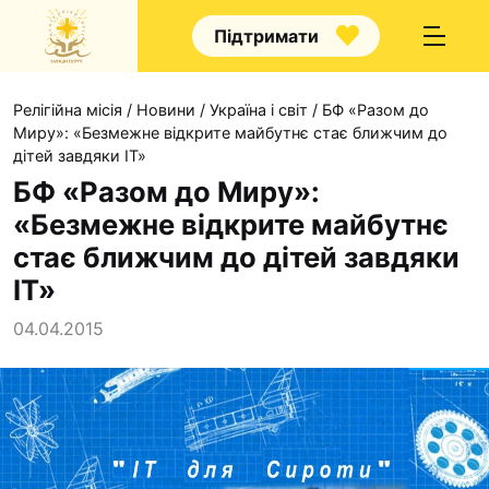
Підтримати
Релігійна місія
/
Новини
/
Україна і світ
/
БФ «Разом до
Миру»: «Безмежне відкрите майбутнє стає ближчим до
дітей завдяки IT»
БФ «Разом до Миру»:
«Безмежне відкрите майбутнє
Про нас
стає ближчим до дітей завдяки
Капелани
IT»
Волонтерство
04.04.2015
Наші напрямки прац
Наш покровитель
Контакти
Проекти