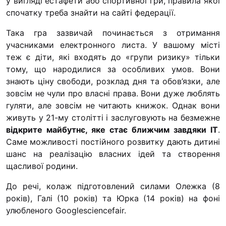
у вигляді естафети або спортивної гри, правила якої
спочатку треба знайти на сайті федерації.
Така гра зазвичай починається з отримання
учасниками електронного листа. У вашому місті
теж є діти, які входять до «групи ризику» тільки
тому, що народилися за особливих умов. Вони
знають ціну свободи, розклад дня та обов’язки, але
зовсім не чули про власні права. Вони дуже люблять
гуляти, але зовсім не читають книжок. Однак вони
живуть у 21-му столітті і заслуговують на безмежне
відкрите майбутнє, яке стає ближчим завдяки IT
.
Саме можливості постійного розвитку дають дитині
шанс на реалізацію власних ідей та створення
щасливої родини.
До речі, колаж підготовлений силами Олежка (8
років), Галі (10 років) та Юрка (14 років) на фоні
улюбленого Googlesciencefair.