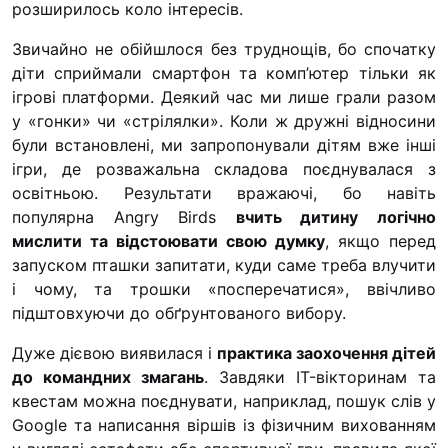
розширилось коло інтересів.
Звичайно не обійшлося без труднощів, бо спочатку
діти сприймали смартфон та комп’ютер тільки як
ігрові платформи. Деякий час ми лише грали разом
у «гонки» чи «стрілялки». Коли ж дружні відносини
були встановлені, ми запропонували дітям вже інші
ігри, де розважальна складова поєднувалася з
освітньою. Результати вражаючі, бо навіть
популярна Angry Birds
вчить дитину логічно
мислити та відстоювати свою думку
, якщо перед
запуском пташки запитати, куди саме треба влучити
і чому, та трошки «посперечатися», ввічливо
підштовхуючи до обґрунтованого вибору.
Дуже дієвою виявилася і
практика заохочення дітей
до командних змагань
. Завдяки IT-вікторинам та
квестам можна поєднувати, наприклад, пошук слів у
Google та написання віршів із фізичним вихованням