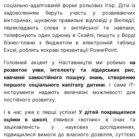
соціально-адаптованій формі рольових ігор. Діти із
задоволенням беруть участь у розвиваючих
вікторинах, шукаючи правильні відповіді у Вікіпедії,
перекладають слова з англійської та навпаки,
телефонують один одному в Скайпі, пишуть у Ворді
бізнес-плани з бюджетом в електронній таблиці
Excel, роблять яскраві презентації PowerPoint.
Головний акцент у Наставництві ми робимо
на
розвиток уяви, інтелекту та лідерських рис,
навчанні самостійного пошуку знань, створенню
першого соціального капіталу дитини
. І саме IT-
інструменти надають величезні можливості для
постійного розвитку.
І в нас уже є перші успіхи!
У дітей покращилися
оцінки в школі
, з’явився «вогник» в очах та
зацікавленість у наукових дослідженнях,
підвищилися вимоги до власного дозвілля, суттєво