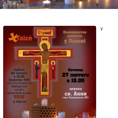
“#Усинови_ТИ”
Законодавство
Освіта
У
Контакти
(096) 749 79 80
procopecj@gmail.com