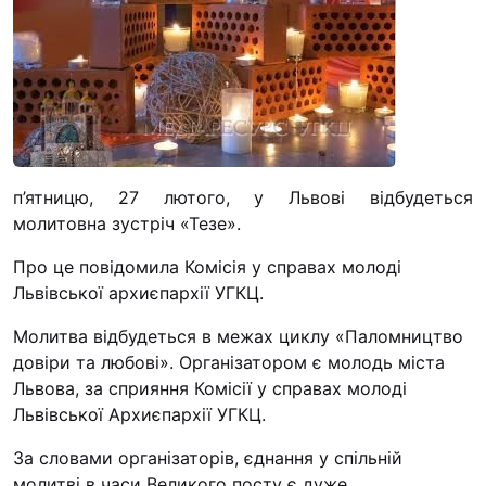
п’ятницю, 27 лютого, у Львові відбудеться
молитовна зустріч «Тезе».
Про це повідомила Комісія у справах молоді
Львівської архиєпархії УГКЦ.
Молитва відбудеться в межах циклу «Паломництво
довіри та любові». Організатором є молодь міста
Львова, за сприяння Комісії у справах молоді
Львівської Архиєпархії УГКЦ.
За словами організаторів, єднання у спільній
молитві в часи Великого посту є дуже