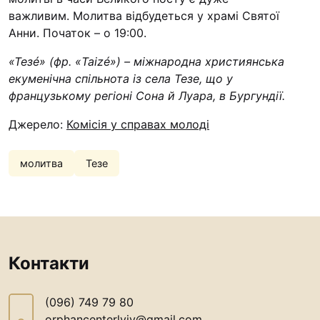
важливим. Молитва відбудеться у храмі Святої
Анни. Початок – о 19:00.
«Тезé» (фр. «Taizé») – міжнародна християнська
екуменічна спільнота із села Тезе, що у
французькому регіоні Сона й Луара, в Бургундії.
Джерело:
Комісія у справах молоді
молитва
Тезе
Контакти
(096) 749 79 80
orphancenterlviv@gmail.com