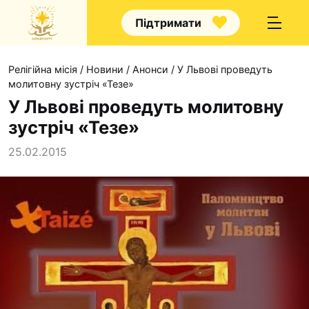
Підтримати
Релігійна місія
/
Новини
/
Анонси
/
У Львові проведуть
молитовну зустріч «Тезе»
У Львові проведуть молитовну
зустріч «Тезе»
Про нас
25.02.2015
Капелани
Волонтерство
Наші напрямки прац
Наш покровитель
Контакти
Проекти