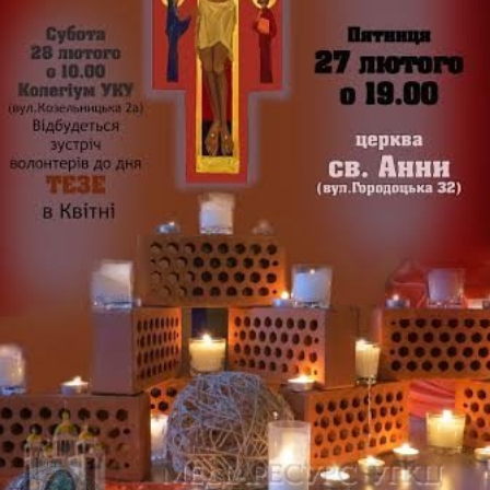
Футбольна команда
Кулінарний гурток 
Іконописна школа
“Капеланчики”
Альтернатива
Одна церква – одна
одна родина
Чемпіонат з міні-фу
“КОПА”
Як допомогти
Ми помолимося
З рук в руки
Підтримати сім’ю Т
Юричко