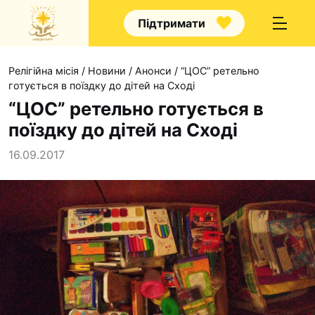
Підтримати
Релігійна місія
/
Новини
/
Анонси
/
“ЦОС” ретельно
готується в поїздку до дітей на Сході
“ЦОС” ретельно готується в
поїздку до дітей на Сході
Про нас
16.09.2017
Капелани
Волонтерство
Наші напрямки прац
Наш покровитель
Контакти
Проекти