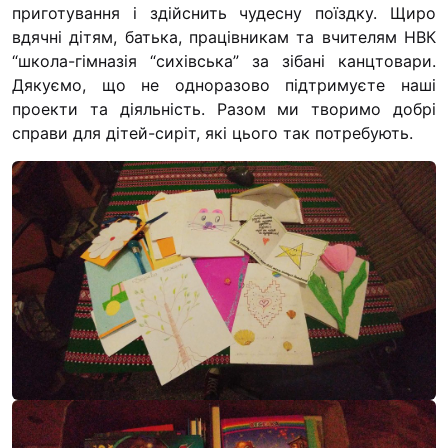
приготування і здійснить чудесну поїздку. Щиро
“#Усинови_ТИ”
вдячні дітям, батька, працівникам та вчителям НВК
Законодавство
“школа-гімназія “сихівська” за зібані канцтовари.
Дякуємо, що не одноразово підтримуєте наші
Освіта
проекти та діяльність. Разом ми творимо добрі
справи для дітей-сиріт, які цього так потребують.
Контакти
(096) 749 79 80
procopecj@gmail.com