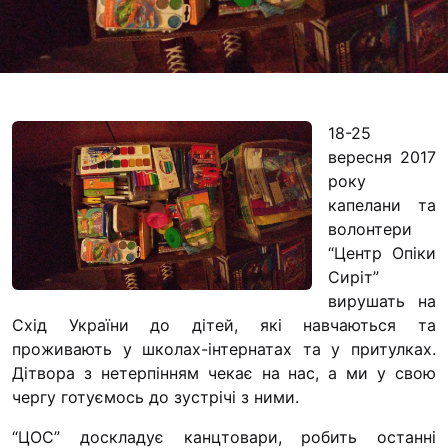
Футбольна команда
Кулінарний гурток 
Іконописна школа
“Капеланчики”
18-25
Альтернатива
вересня 2017
Одна церква – одна
року
одна родина
капелани та
Чемпіонат з міні-фу
волонтери
“КОПА”
“Центр Опіки
Сиріт”
Як допомогти
вирушать на
Схід України до дітей, які навчаються та
Ми помолимося
проживають у школах-інтернатах та у притулках.
З рук в руки
Дітвора з нетерпінням чекає на нас, а ми у свою
чергу готуємось до зустрічі з ними.
Підтримати сім’ю Т
Юричко
“ЦОС” доскладує канцтовари, робить останні