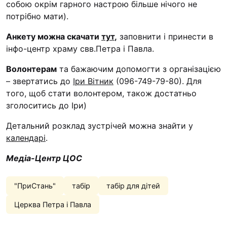
собою окрім гарного настрою більше нічого не
потрібно мати).
Анкету можна скачати
тут
,
заповнити і принести в
інфо-центр храму свв.Петра і Павла.
Волонтерам
та бажаючим допомогти з організацією
– звертатись до
Іри Вітник
(
096-749-79-80). Для
того, щоб стати волонтером, також достатньо
зголоситись до Іри)
Детальний розклад зустрічей можна знайти у
календарі
.
Медіа-Центр ЦОС
"ПриСтань"
табір
табір для дітей
Церква Петра і Павла