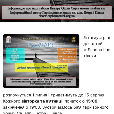
Футбольна команда
Кулінарний гурток 
Іконописна школа
“Капеланчики”
Альтернатива
Літні зустрічі
Одна церква – одна
для дітей
одна родина
м.Львова і не
тільки
Чемпіонат з міні-фу
“КОПА”
Як допомогти
Ми помолимося
З рук в руки
розпочнуться 1 липня і триватимуть до 15 серпня.
Кожного
вівторка та п’ятниці
, початок о
15:00
,
Підтримати сім’ю Т
закінчення о 19:00. Зустрічаємось біля гарнізонного
Юричко
храму Св. апп. Петра і Павла.