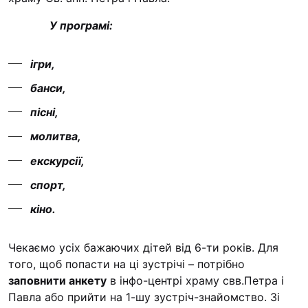
“#Усинови_ТИ”
У програмі:
Законодавство
ігри,
Освіта
банси,
Контакти
пісні,
молитва,
(096) 749 79 80
procopecj@gmail.com
екскурсії,
спорт,
кіно.
Чекаємо усіх бажаючих дітей від 6-ти років. Для
того, щоб попасти на ці зустрічі – потрібно
заповнити анкету
в інфо-центрі храму свв.Петра і
Павла або прийти на 1-шу зустріч-знайомство. Зі