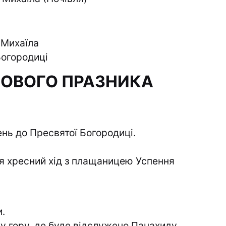
 Михаїла
Богородиці
ОВОГО ПРАЗНИКА
ень до Пресвятої Богородиці.
ся хресний хід з плащаницею Успення
.
чу гору, де буде відслужено Панахиду