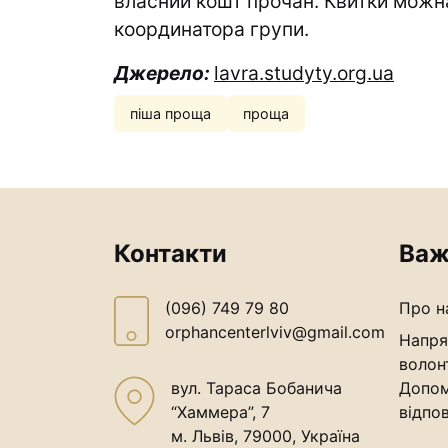
власний кошт прочан. Квитки можн
координатора групи.
Джерело:
lavra.studyty.org.ua
піша проща
проща
Контакти
Важ
(096) 749 79 80
Про н
orphancenterlviv@gmail.com
Напря
волон
вул. Тараса Бобанича
Допом
“Хаммера”, 7
відпов
м. Львів, 79000, Україна