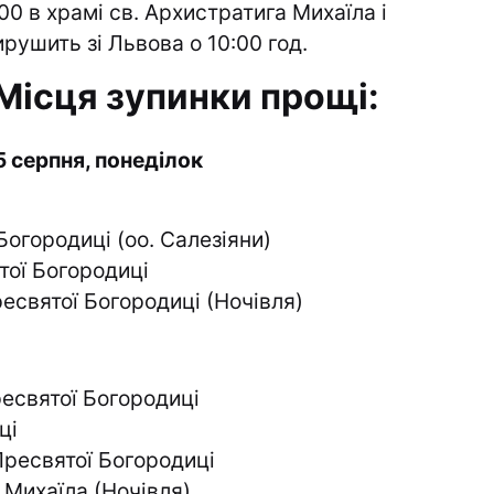
:00 в храмі св. Архистратига Михаїла і
ирушить зі Львова о 10:00 год.
Місця зупинки прощі:
5 серпня, понеділок
огородиці (оо. Салезіяни)
тої Богородиці
есвятої Богородиці (Ночівля)
есвятої Богородиці
ці
ресвятої Богородиці
 Михаїла (Ночівля)