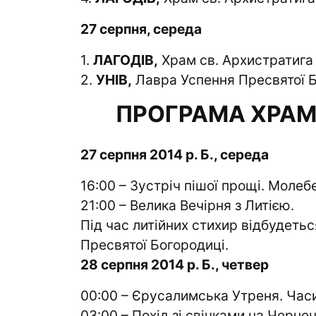
27 серпня, середа
1.
ЛАГОДІВ,
Храм св. Архистратига
2.
УНІВ,
Лавра Успення Пресвятої 
ПРОГРАМА ХРАМ
27 серпня 2014 р. Б., середа
16:00 – Зустріч пішої прощі. Молеб
21:00 – Велика Вечірня з Литією.
Під час литійних стихир відбудеть
Пресвятої Богородиці.
28 серпня 2014 р. Б., четвер
00:00 – Єрусалимська Утреня. Часи
03:00 – Похід зі свічками на Черне