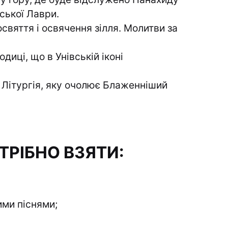
вської Лаври.
свяття і освячення зілля. Молитви за
диці, що в Унівській іконі
 Літургія, яку очолює Блаженніший
ТРІБНО ВЗЯТИ:
ими піснями;