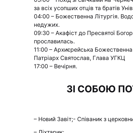
за всіх усопших отців та братів Уні
04:00 – Божественна Літургія. Водо
недужих.
09:30 – Акафіст до Пресвятої Богоро
прославилась.
11:00 – Архиєрейська Божественна
Патріарх Святослав, Глава УГКЦ
17:00 – Вечірня.
ЗІ СОБОЮ ПО
– Новий Завіт;- Співаник з церковн
– Ліхтарик;