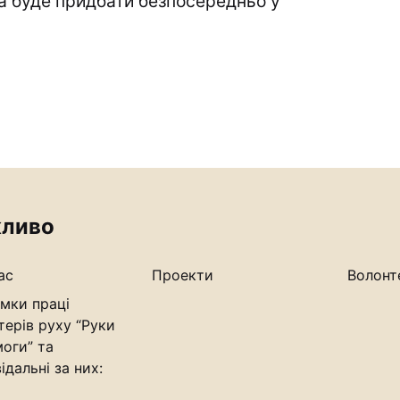
а буде придбати безпосередньо у
ливо
ас
Проекти
Волонт
мки праці
терів руху “Руки
оги” та
ідальні за них: