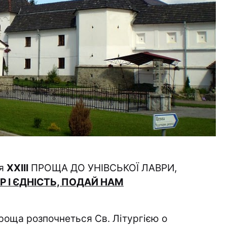
ся
ХХІІІ
ПРОЩА ДО УНІВСЬКОЇ ЛАВРИ,
Р І ЄДНІСТЬ, ПОДАЙ НАМ
роща розпочнеться Св. Літургією о