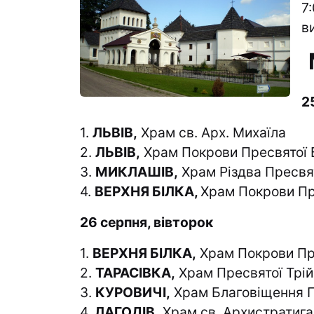
7
в
2
1.
ЛЬВІВ,
Храм св. Арх. Михаїла
2.
ЛЬВІВ,
Храм Покрови Пресвятої Б
3.
МИКЛАШІВ,
Храм Різдва Пресвя
4.
ВЕРХНЯ БІЛКА,
Храм Покрови Пр
26 серпня, вівторок
1.
ВЕРХНЯ БІЛКА,
Храм Покрови Пр
2.
ТАРАСІВКА,
Храм Пресвятої Трій
3.
КУРОВИЧІ,
Храм Благовіщення П
4.
ЛАГОДІВ,
Храм св. Архистратига