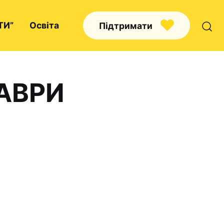
ТИ”
Освіта
Підтримати
ЛАВРИ
Про нас
Капелани
Волонтерство
Наші напрямки праці
Наш покровитель
Контакти
Проекти