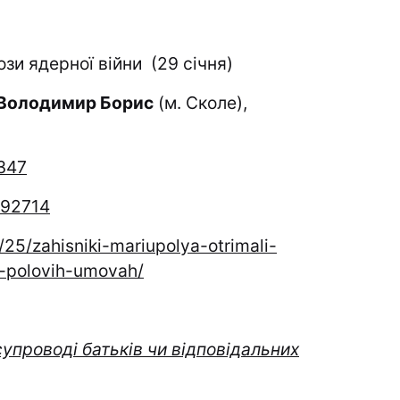
ози ядерної війни (29 січня)
 Володимир Борис
(м. Сколе),
347
/92714
25/zahisniki-mariupolya-otrimali-
-polovih-umovah/
 супроводі батьків чи відповідальних