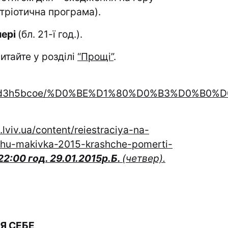
тріотична програма).
чері
(бл. 21-ї год.).
итайте у розділі
“Прощі”
.
i21i0ghd3h5bcoe/%D0%BE%D1%80%D0%B3%D
s.lviv.ua/content/reiestraciya-na-
chu-makivka-2015-krashche-pomerti-
22:0
0 год.
29
.01.2015р.Б.
(четвер).
Я СЕБЕ,