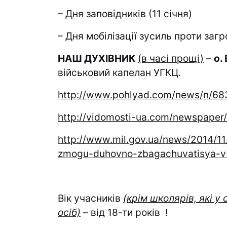
– Дня заповідників (11 січня)
– Дня мобілізації зусиль проти загр
НАШ ДУХІВНИК
(в часі прощі)
–
о.
військовий капелан УГКЦ.
http://www.pohlyad.com/news/n/68
http://vidomosti-ua.com/newspaper
http://www.mil.gov.ua/news/2014/11/
zmogu-duhovno-zbagachuvatisya-v
Вік учасників
(
к
рім школярів, які у
осіб)
– від 18-ти років !