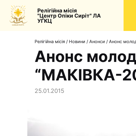
Релігійна місія
"Центр Опіки Сиріт" ЛА
УГКЦ
Релігійна місія
/
Новини
/
Анонси
/
Анонс молод
Анонс молод
“МАКІВКА-2
25.01.2015