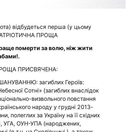
ота) відбудеться перша (у цьому
ПАТРІОТИЧНА ПРОЩА
раще померти за волю, ніж жити
абами!.
РОЩА ПРИСВЯЧЕНА:
ШАНУВАННЮ: загиблих Героїв:
Небесної Сотні» (загиблих внаслідок
аціонально-визвольного повстання
країнського народу у грудні 2013-
ни, полеглих за Україну на її східних
С, УГА, ОУН-УПА (народжених,
і (в т.ч. на Сколівщині ), а також