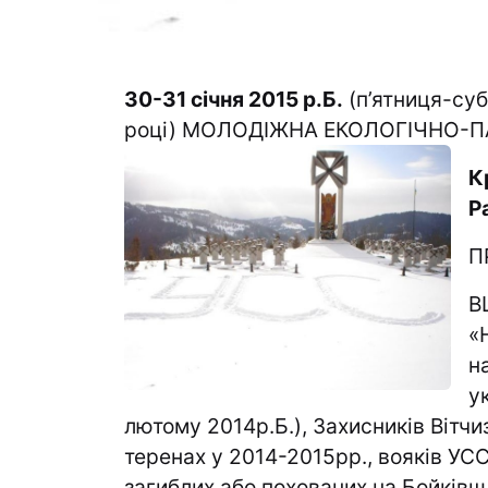
30-31 січня 2015 р.Б.
(п’ятниця-суб
році) МОЛОДІЖНА ЕКОЛОГІЧНО-
К
Р
П
В
«
н
у
лютому 2014р.Б.), Захисників Вітчиз
теренах у 2014-2015рр., вояків УС
загиблих або похованих на Бойківщин