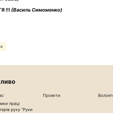
 !!!
(Василь Симоменко)
ка
ливо
ас
Проекти
Волонт
мки праці
терів руху “Руки