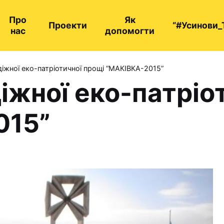
Про
Як
Проекти
“#Усинови_
нас
допомогти
іжної еко-патріотичної прощі “МАКІВКА-2015”
іжної еко-патріо
015”