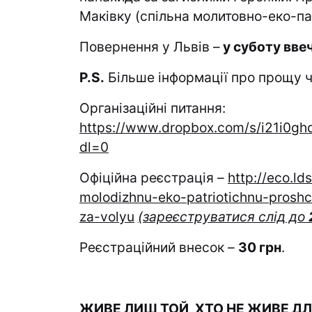
Маківку (спільна молитовно-еко-па
Повернення у Львів –
у суботу вве
P
.
S
.
Більше інформації про прощу ч
Організаційні питання:
https://www.dropbox.com/s/
dl=0
Офіційна реєстрація –
http://eco.ld
molodizhnu-eko-patriotichnu-prosh
za-volyu
(зареєструватися слід
до
Реєстраційний внесок –
30 грн
.
ЖИВЕ ЛИШ ТОЙ, ХТО НЕ ЖИВЕ ДЛ