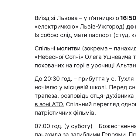
Виїзд зі Львова – у п’ятницю о
16:50
«електричкою» Львів-Ужгород)
до 
Із собою слід мати паспорт (студ. к
Спільні молитви (зокрема – панахид
«Небесної Сотні» Олега Ушневича та
похованих на горі в урочищі Альтан
До 20:30 год. – прибуття у с. Тухл
ночівлю у місцевій школі. Перед сн
трапеза, розповідь отця-духівника
в зоні АТО.
Спільний перегляд одног
патріотичних фільмів.
07:00 год. (у суботу) – Божественна 
панахида за загиблими Героями. Пр