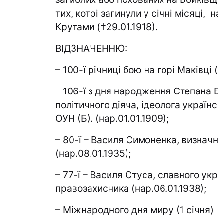
тих, котрі загинули у січні місяці,
Крутами (†29.01.1918).
ВІДЗНАЧЕННЮ:
– 100-ї річниці бою на горі Маківці 
– 106-ї з дня народження Степана 
політичного діяча, ідеолога україн
ОУН (Б). (нар.01.01.1909);
– 80-ї – Василя Симоненка, визначн
(нар.08.01.1935);
– 77-ї – Василя Стуса, славного ук
правозахисника (нар.06.01.1938);
– Міжнародного дня миру (1 січня)