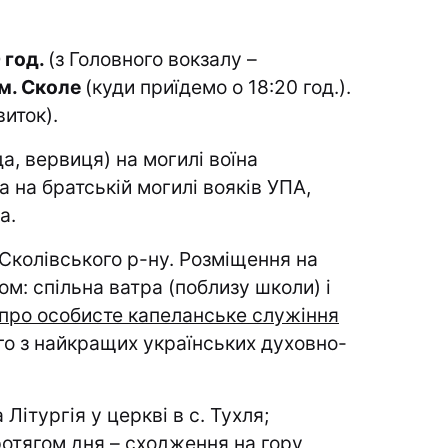
 год.
(з Головного вокзалу –
м. Сколе
(куди приїдемо о 18:20 год.).
виток).
а, вервиця) на могилі воїна
 на братській могилі вояків УПА,
а.
я Сколівського р-ну. Розміщення на
ом: спільна ватра (поблизу школи) і
про особисте капеланське служіння
о з найкращих українських духовно-
Літургія у церкві в с. Тухля;
отягом дня – сходження на гору