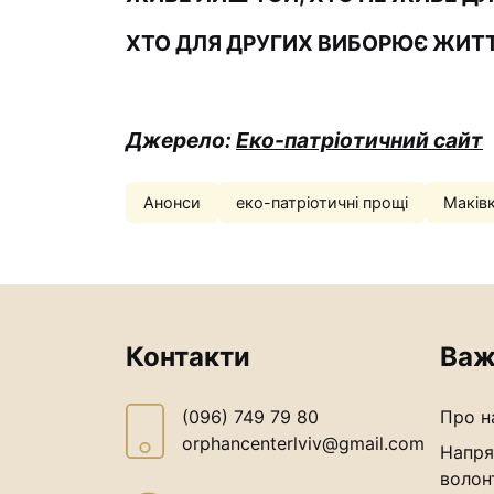
ХТО ДЛЯ ДРУГИХ ВИБОРЮЄ ЖИТТЯ
Джерело:
Еко-патріотичний сайт
Анонси
еко-патріотичні прощі
Маків
Контакти
Важ
(096) 749 79 80
Про н
orphancenterlviv@gmail.com
Напря
волон