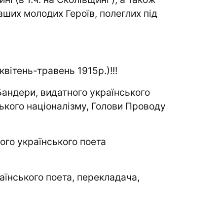
 наших молодих Героїв, полеглих під
(квітень-травень 1915р.)!!!
Бандери, видатного українського
ського націоналізму, Голови Проводу
ого українського поета
раїнського поета, перекладача,