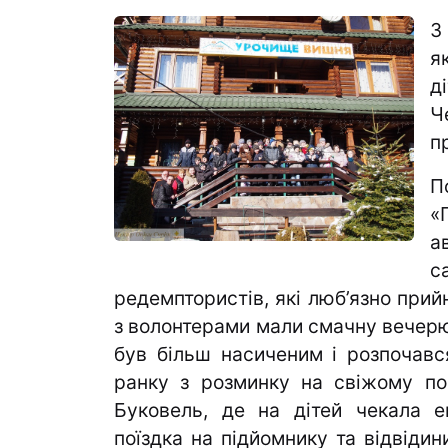
З
я
д
Ч
п
П
«
а
с
редемптористів, які люб’язно прий
з волонтерами мали смачну вечерю,
був більш насиченим і розпочавс
ранку з розминку на свіжому пові
Буковель, де на дітей чекала е
поїздка на підйомнику та відвіди