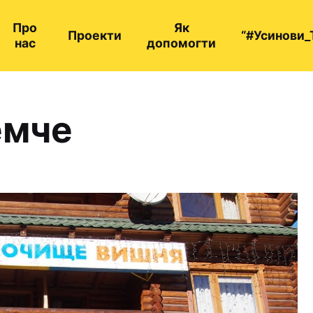
Про
Як
Проекти
“#Усинови_
нас
допомогти
емче