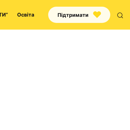
ТИ”
Освіта
Підтримати
Про нас
Капелани
Волонтерство
Наші напрямки праці
Наш покровитель
Контакти
Проекти