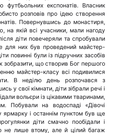
ю футбьольних експонатів. Власник
бисто розповів про ідею створення
натів. Повернувшись до монастиря,
, на якій всі учасники, мали нагоду
після діти повечеряли та спробували
ше для них був проведений майстер-
іти повинні були із підручних засобів
к зобразити, що створив Бог першого
нченню майстер-класу всі подивилися
ати. В неділю день розпочався з
сь у свої кімнати, діти зібрали речі і
дали вольєри із цікавими тваринами,
м. Побували на водоспаді «Дівочі
 ярмарку і останнім пунктом був ще
рогулянки діти смачно пообідали і
 не лише втому, але й цілий багаж