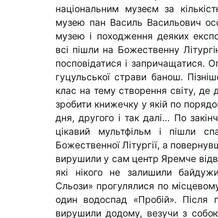
національним музеєм за кількіст
музею пан Василь Васильович осо
музею і походження деяких експо
всі пішли на Божественну Літургію
посповідатися і запричащатися. О
гуцульської страви банош. Пізні
клас на тему створення світу, де д
зробити книжечку у якій по порядо
дня, другого і так далі… По закі
цікавий мультфільм і пішли сп
Божественної Літургії, а повернувши
вирушили у сам центр Яремче відві
які нікого не залишили байдужи
Сльози» прогулялися по місцевому
один водоспад «Пробій». Після п
вирушили додому, везучи з собою