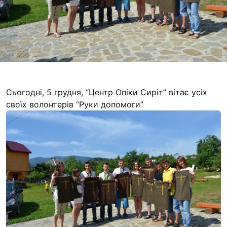
Футбольна команда
Кулінарний гурток 
Іконописна школа
“Капеланчики”
Альтернатива
Одна церква – одна
Сьогодні, 5 грудня, “Центр Опіки Сиріт” вітає усіх
одна родина
своїх волонтерів “Руки допомоги”
Чемпіонат з міні-фу
“КОПА”
Як допомогти
Ми помолимося
З рук в руки
Підтримати сім’ю Т
Юричко