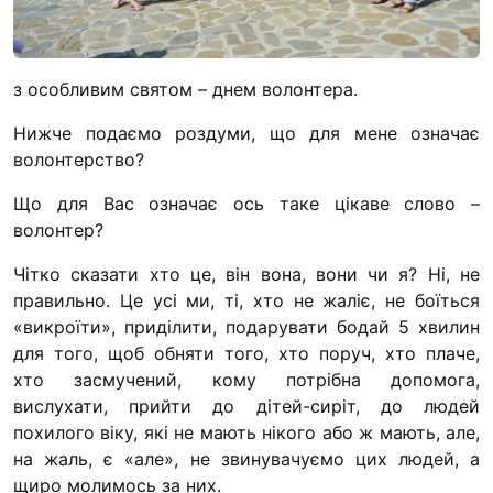
“#Усинови_ТИ”
Законодавство
з особливим святом – днем волонтера.
Освіта
Нижче подаємо роздуми, що для мене означає
волонтерство?
Контакти
Що для Вас означає ось таке цікаве слово –
(096) 749 79 80
волонтер?
procopecj@gmail.com
Чітко сказати хто це, він вона, вони чи я? Ні, не
правильно. Це усі ми, ті, хто не жаліє, не боїться
«викроїти», приділити, подарувати бодай 5 хвилин
для того, щоб обняти того, хто поруч, хто плаче,
хто засмучений, кому потрібна допомога,
вислухати, прийти до дітей-сиріт, до людей
похилого віку, які не мають нікого або ж мають, але,
на жаль, є «але», не звинувачуємо цих людей, а
щиро молимось за них.