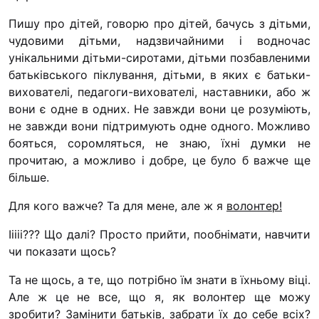
Пишу про дітей, говорю про дітей, бачусь з дітьми,
чудовими дітьми, надзвичайними і водночас
унікальними дітьми-сиротами, дітьми позбавленими
батьківського піклування, дітьми, в яких є батьки-
вихователі, педагоги-вихователі, наставники, або ж
вони є одне в одних. Не завжди вони це розуміють,
не завжди вони підтримують одне одного. Можливо
бояться, соромляться, не знаю, їхні думки не
прочитаю, а можливо і добре, це було б важче ще
більше.
Для кого важче? Та для мене, але ж я
волонтер!
Ііііі??? Що далі? Просто прийти, пообнімати, навчити
чи показати щось?
Та не щось, а те, що потрібно їм знати в їхньому віці.
Але ж це не все, що я, як волонтер ще можу
зробити? Замінити батьків, забрати їх до себе всіх?