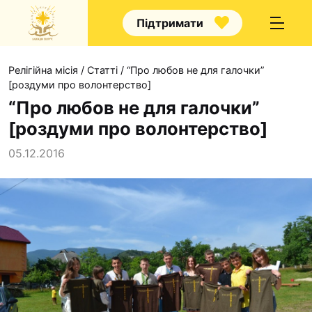
Підтримати
Релігійна місія
/
Статті
/
“Про любов не для галочки”
[роздуми про волонтерство]
“Про любов не для галочки”
[роздуми про волонтерство]
Про нас
05.12.2016
Капелани
Волонтерство
Наші напрямки прац
Наш покровитель
Контакти
Проекти