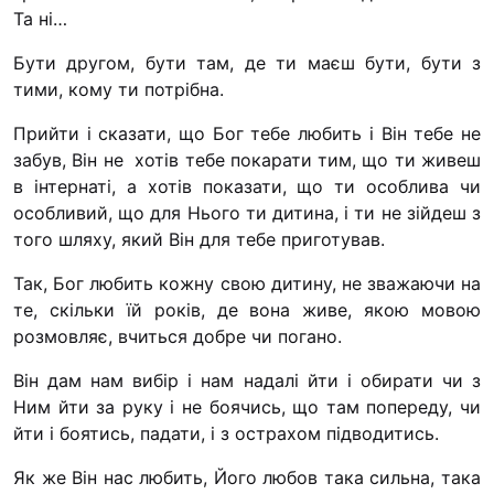
Та ні…
Бути другом, бути там, де ти маєш бути, бути з
тими, кому ти потрібна.
Прийти і сказати, що Бог тебе любить і Він тебе не
забув, Він не хотів тебе покарати тим, що ти живеш
в інтернаті, а хотів показати, що ти особлива чи
особливий, що для Нього ти дитина, і ти не зійдеш з
того шляху, який Він для тебе приготував.
Так, Бог любить кожну свою дитину, не зважаючи на
те, скільки їй років, де вона живе, якою мовою
розмовляє, вчиться добре чи погано.
Він дам нам вибір і нам надалі йти і обирати чи з
Ним йти за руку і не боячись, що там попереду, чи
йти і боятись, падати, і з острахом підводитись.
Як же Він нас любить, Його любов така сильна, така