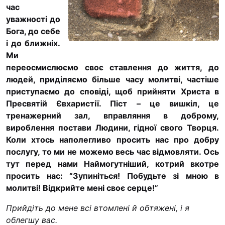
час
“#Усинови_ТИ”
уважності до
Законодавство
Бога, до себе
і до ближніх.
Освіта
Ми
п
ерео
см
и
слюємо своє ставлення до життя, до
людей, приділяємо більше часу молитві, частіше
Контакти
приступаємо до сповіді, щоб прийняти Христа в
(096) 749 79 80
Пресвятій Євхарис
тії. Піст – це
в
ишкіл, це
procopecj@gmail.com
тренажерний зал, вправляння в доброму,
вироблення постави Людини, гідної свого Творця.
Коли хтось наполегливо просить нас про добру
послугу, то ми не можемо весь час відмовляти. Ось
тут перед нами Наймогутніший, котрий вкотре
просить нас: “Зупиніться! Побудьте зі мною в
молитві! Відкрийте мені своє серце!”
Прийдіть до мене всі втомлені й обтяжені, і я
облегшу вас.