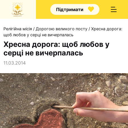
Підтримати
Релігійна місія
/
Дорогою великого посту
/
Хресна дорога:
щоб любов у серці не вичерпалась
Хресна дорога: щоб любов у
серці не вичерпалась
Про нас
11.03.2014
Капелани
Волонтерство
Наші напрямки прац
Наш покровитель
Контакти
Проекти