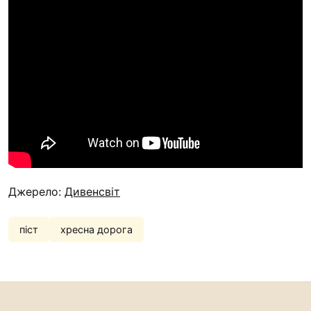
Джерело:
Дивенсвіт
піст
хресна дорога