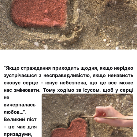
Футбольна команда
Кулінарний гурток 
Іконописна школа
“Капеланчики”
Альтернатива
Одна церква – одна
одна родина
“Якщо страждання приходить щодня, якщо нерідко
Чемпіонат з міні-фу
зустрічаєшся з несправедливістю, якщо ненависть
“КОПА”
сковує серце – існує небезпека, що це все може
Як допомогти
нас змінювати.
Тому ходімо за Ісусом, щоб у серці
не
Ми помолимося
вичерпалась
любов…”.
З рук в руки
Великий піст
Підтримати сім’ю Т
– це час для
Юричко
призадуми,