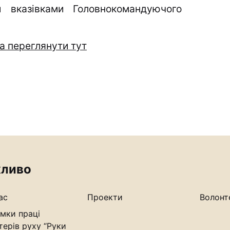
 вказівками Головнокомандуючого
а переглянути тут
ливо
ас
Проекти
Волонт
мки праці
терів руху “Руки