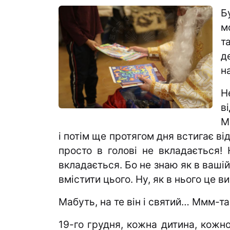
Б
м
т
д
н
Н
в
М
і потім ще протягом дня встигає від
просто в голові не вкладається! 
вкладається. Бо не знаю як в вашій
вмістити цього. Ну, як в нього це ви
Мабуть, на те він і святий… Ммм-т
19-го грудня, кожна дитина, кожно