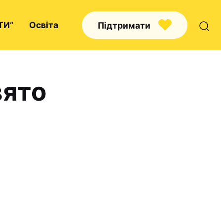
ТИ”
Освіта
Підтримати
вято
Про нас
Капелани
Волонтерство
Наші напрямки праці
Наш покровитель
Контакти
Проекти