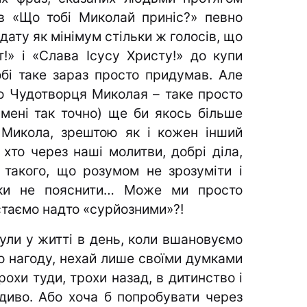
ів «Що тобі Миколай приніс?» певно
дату як мінімум стільки ж голосів, що
т!» і «Слава Ісусу Христу!» до купи
обі таке зараз просто придумав. Але
ро Чудотворця Миколая – таке просто
(мені так точно) ще би якось більше
 Микола, зрештою як і кожен інший
 хто через наші молитви, добрі діла,
такого, що розумом не зрозуміти і
ауки не пояснити… Може ми просто
стаємо надто «сурйозними»?!
ули у житті в день, коли вшановуємо
о нагоду, нехай лише своїми думками
рохи туди, трохи назад, в дитинство і
диво. Або хоча б попробувати через