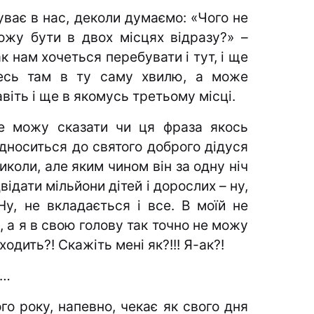
уває в нас, деколи думаємо: «Чого не
ожу бути в двох місцях відразу?» –
ак нам хочеться перебувати і тут, і ще
есь там в ту саму хвилю
, а може
авіть і ще в якомусь третьому місці.
е можу сказати чи ця фраза якось
ідноситься до святого доброго дідуся
иколи, але яким чином він за одну ніч
відати мільйони дітей і дорослих – ну,
Ну, не вкладається і все. В моїй не
, а я в свою голову так точно не можу
ходить?! Скажіть мені як?!!! Я-ак?!
а…
го року, напевно, чекає як свого дня