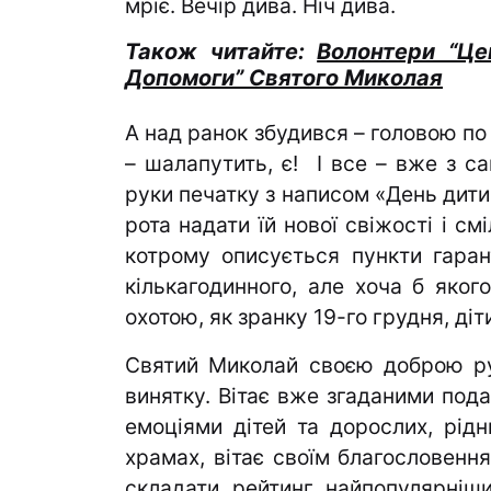
мріє. Вечір дива. Ніч дива.
Також читайте:
Волонтери “Це
Допомоги” Святого Миколая
А над ранок збудився – головою по
– шалапутить, є! І все – вже з с
руки печатку з написом «День дити
рота надати їй нової свіжості і см
котрому описується пункти гарант
кількагодинного, але хоча б яког
охотою, як зранку 19-го грудня, діт
Святий Миколай своєю доброю рук
винятку. Вітає вже згаданими под
емоціями дітей та дорослих, рідни
храмах, вітає своїм благословенн
складати рейтинг найпопулярніш