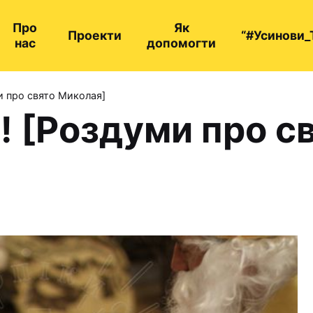
Про
Як
Проекти
“#Усинови_
нас
допомогти
и про свято Миколая]
! [Роздуми про с