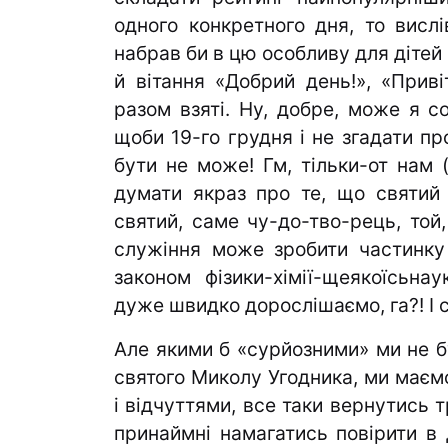
одного конкретного дня, то висл
набрав би в цю особливу для дітей 
й вітання «Добрий день!», «Приві
разом взяті. Ну, добре, може я с
щоби 19-го грудня і не згадати п
бути не може! Гм, тільки-от нам 
думати якраз про те, що святий
святий, саме чу-до-тво-рець, той,
служіння може зробити частинку 
законом фізики-хімії-щеякоїсьн
дуже швидко дорослішаємо, га?! І 
Але якими б «сурйозними» ми не б
святого Миколу Угодника, ми маєм
і відчуттями, все таки вернутись т
принаймні намагатись повірити в 