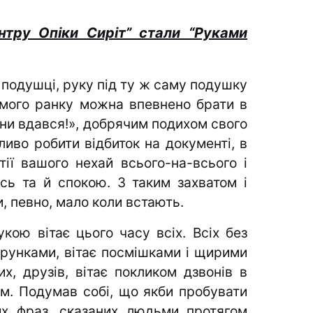
нтру Опіки Сиріт” стали “Руками
 подушці, руку під ту ж саму подушку
амого ранку можна впевнено брати в
ни вдався!», добрячим подихом свого
іливо робити відбиток на документі, в
ії вашого нехай всього-на-всього і
ось та й спокою. З таким захватом і
и, певно, мало коли встають.
ою вітає цього часу всіх. Всіх без
арунками, вітає посмішками і щирими
х, друзів, вітає покликом дзвонів в
ям. Подумав собі, що якби пробувати
их фраз, сказаних людьми протягом