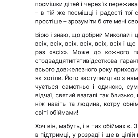
посмішки дітей і через їх пережива
– в тій же посмішці і радості тої
простіше – зрозуміти б оте мені с
Вірю і знаю, що добрий Миколай і ц
всіх, всіх, всіх, всіх, всіх, всіх і 
раз «всіх». Може до кожного по
стодвадцятип’ятивідсоткова гарант
всього довжелезного року приходит
як хотіли. Його заступництво з на
чується самотньо і одиноко, сум
відчаї, святий взагалі так близько
ніж навіть та людина, котру обні
світі обіймами!
Хоч він, мабуть, і в тих обіймах є. З
в підтримці, у розраді і ще в цілій