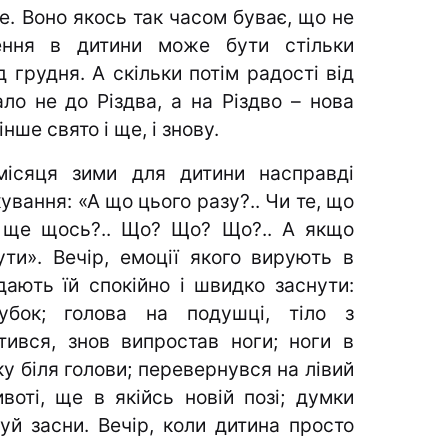
е. Воно якось так часом буває, що не
ння в дитини може бути стільки
д грудня. А скільки потім радості від
ло не до Різдва, а на Різдво – нова
нше свято і ще, і знову.
місяця зими для дитини насправді
ування: «А що цього разу?.. Чи те, що
е ще щось?.. Що? Що? Що?.. А якщо
ути». Вечір, емоції якого вирують в
ають їй спокійно і швидко заснути:
убок; голова на подушці, тіло з
ився, знов випростав ноги; ноги в
ку біля голови; перевернувся на лівий
воті, ще в якійсь новій позі; думки
уй засни. Вечір, коли дитина просто