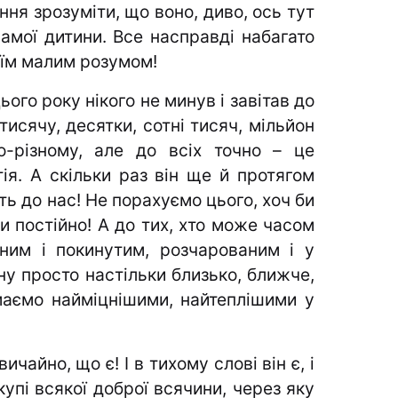
ння зрозуміти, що воно, диво, ось тут
 самої дитини. Все насправді набагато
воїм малим розумом!
ього року нікого не минув і завітав до
ще тисячу, десятки, сотні тисяч, мільйон
-різному, але до всіх точно – це
ія. А скільки раз він ще й протягом
ь до нас! Не порахуємо цього, хоч би
ми постійно! А до тих, хто може часом
ним і покинутим, розчарованим і у
, ну просто настільки близько, ближче,
маємо найміцнішими, найтеплішими у
вичайно, що є! І в тихому слові він є, і
 купі всякої доброї всячини, через яку