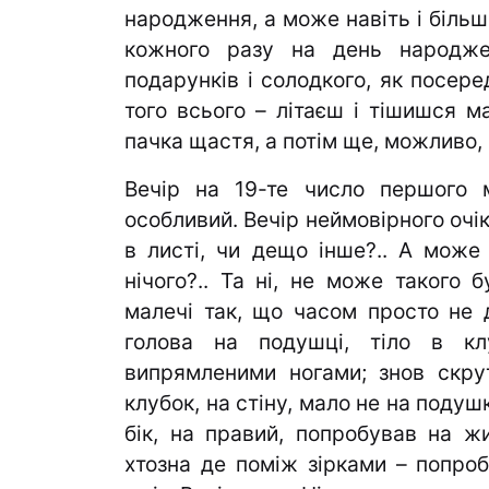
народження, а може навіть і більш
кожного разу на день народже
подарунків і солодкого, як посере
того всього – літаєш і тішишся ма
пачка щастя, а потім ще, можливо, і
Вечір на 19-те число першого 
особливий. Вечір неймовірного очік
в листі, чи дещо інше?.. А мож
нічого?.. Та ні, не може такого б
малечі так, що часом просто не д
голова на подушці, тіло в кл
випрямленими ногами; знов скрут
клубок, на стіну, мало не на подуш
бік, на правий, попробував на жи
хтозна де поміж зірками – попроб