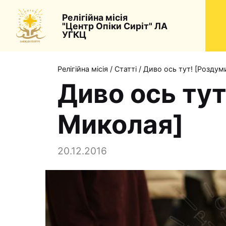
Релігійна місія
"Центр Опіки Сиріт" ЛА
УГКЦ
Релігійна місія
/
Статті
/
Диво ось тут! [Роздум
Диво ось тут
Миколая]
20.12.2016