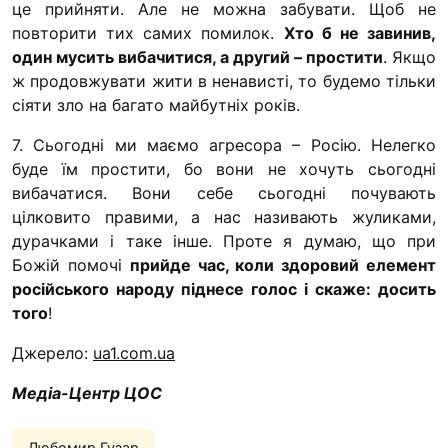
це прийняти. Але не можна забувати. Щоб не
повторити тих самих помилок.
Хто б не завинив,
один мусить вибачитися, а другий – простити
. Якщо
ж продовжувати жити в ненависті, то будемо тільки
сіяти зло на багато майбутніх років.
7. Сьогодні ми маємо агресора – Росію. Нелегко
буде їм простити, бо вони не хочуть сьогодні
вибачатися. Вони себе сьогодні почувають
цілковито правими, а нас називають жуликами,
дурачками і таке інше. Проте я думаю, що при
Божій помочі
прийде час, коли здоровий елемент
російського народу піднесе голос і скаже: досить
того
!
Джерело:
ua1.com.ua
Медіа-Центр ЦОС
Любомир Гузар