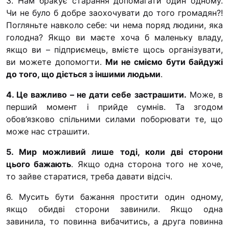
3. Нам бракує старання допомагати один одному.
Чи не було б добре заохочувати до того громадян?!
Погляньте навколо себе: чи нема поряд людини, яка
голодна? Якщо ви маєте хоча б маленьку владу,
якщо ви – підприємець, вмієте щось організувати,
ви можете допомогти.
Ми не сміємо бути байдужі
до того, що діється з іншими людьми
.
4. Це важливо – не дати себе застрашити.
Може, в
перший момент і прийде сумнів. Та згодом
обов’язково спільними силами поборювати те, що
може нас страшити.
5. Мир можливий лише тоді, коли дві сторони
цього бажають
. Якщо одна сторона того не хоче,
то зайве старатися, треба давати відсіч.
6. Мусить бути бажання простити один одному,
якщо обидві сторони завинили. Якщо одна
завинила, то повинна вибачитись, а друга повинна