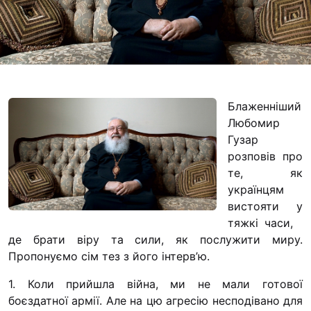
Футбольна команда
Кулінарний гурток 
Іконописна школа
“Капеланчики”
Альтернатива
Блаженніший
Одна церква – одна
Любомир
одна родина
Гузар
розповів про
Чемпіонат з міні-фу
те, як
“КОПА”
українцям
Як допомогти
вистояти у
тяжкі часи,
Ми помолимося
де брати віру та сили, як послужити миру.
З рук в руки
Пропонуємо сім тез з його інтерв’ю.
Підтримати сім’ю Т
1. Коли прийшла війна, ми не мали готової
Юричко
боєздатної армії. Але на цю агресію несподівано для