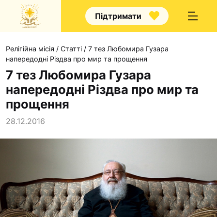
Підтримати
Релігійна місія
/
Статті
/
7 тез Любомира Гузара
напередодні Різдва про мир та прощення
7 тез Любомира Гузара
напередодні Різдва про мир та
Про нас
прощення
Капелани
28.12.2016
Волонтерство
Наші напрямки прац
Наш покровитель
Контакти
Проекти