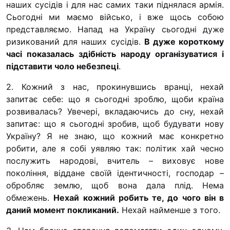
наших сусідів і для нас самих таки піднялася армія.
“#Усинови_ТИ”
Сьогодні ми маємо військо, і вже щось собою
Законодавство
представляємо. Напад на Україну сьогодні дуже
ризикований для наших сусідів.
В дуже короткому
Освіта
часі показалась здібність народу організуватися і
підставити чоло небезпеці
.
Контакти
2. Кожний з нас, прокинувшись вранці, нехай
запитає себе: що я сьогодні зроблю, щоби країна
(096) 749 79 80
розвивалась? Увечері, вкладаючись до сну, нехай
procopecj@gmail.com
запитає: що я сьогодні зробив, щоб будувати нову
Україну? Я не знаю, що кожний має конкретно
робити, але я собі уявляю так: політик хай чесно
послужить народові, вчитель – виховує нове
покоління, віддане своїй ідентичності, господар –
обробляє землю, щоб вона дала плід. Нема
обмежень.
Нехай кожний робить те, до чого він в
даний момент покликаний.
Нехай найменше з того.