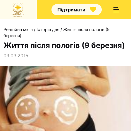
Підтримати
Релігійна місія
/
Історія дня
/
Життя після пологів (9
березня)
Життя після пологів (9 березня)
09.03.2015
Про нас
Капелани
Волонтерство
Наші напрямки прац
Наш покровитель
Контакти
Проекти