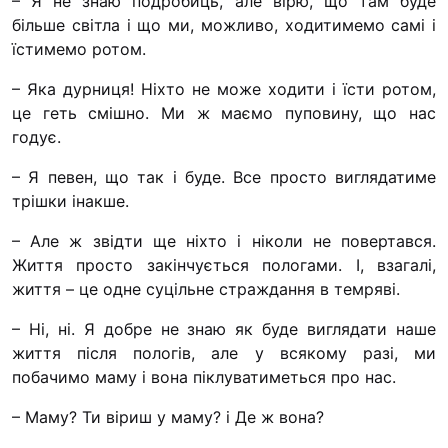
– Я не знаю подробиць, але вірю, що там буде
“#Усинови_ТИ”
більше світла і що ми, можливо, ходитимемо самі і
їстимемо ротом.
Законодавство
– Яка дурниця! Ніхто не може ходити і їсти ротом,
Освіта
це геть смішно. Ми ж маємо пуповину, що нас
годує.
Контакти
– Я певен, що так і буде. Все просто виглядатиме
трішки інакше.
(096) 749 79 80
procopecj@gmail.com
– Але ж звідти ще ніхто і ніколи не повертався.
Життя просто закінчується пологами. І, взагалі,
життя – це одне суцільне страждання в темряві.
– Ні, ні. Я добре не знаю як буде виглядати наше
життя після пологів, але у всякому разі, ми
побачимо маму і вона піклуватиметься про нас.
– Маму? Ти віриш у маму? і Де ж вона?