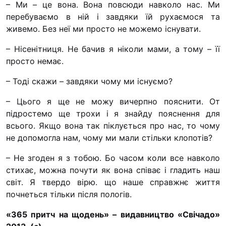
– Ми – це вона. Вона повсюди навколо нас. Ми
перебуваємо в ній і завдяки їй рухаємося та
живемо. Без неї ми просто не можемо існувати.
– Нісенітниця. Не бачив я ніколи мами, а тому – її
просто немає.
– Тоді скажи – завдяки чому ми існуємо?
– Цього я ще не можу вичерпно пояснити. От
підростемо ще трохи і я знайду пояснення для
всього. Якщо вона так піклується про нас, то чому
не допомогла нам, чому ми мали стільки клопотів?
– Не згоден я з тобою. Бо часом коли все навколо
стихає, можна почути як вона співає і гладить наш
світ. Я твердо вірю. що наше справжнє життя
почнеться тільки після пологів.
«365 притч на щодень» – видавництво «Свічадо»