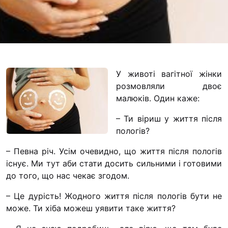
Футбольна команда
Кулінарний гурток 
Іконописна школа
“Капеланчики”
Альтернатива
У животі вагітної жінки
розмовляли двоє
Одна церква – одна
малюків. Один каже:
одна родина
Чемпіонат з міні-фу
– Ти віриш у життя після
“КОПА”
пологів?
Як допомогти
– Певна річ. Усім очевидно, що життя після пологів
існує. Ми тут аби стати досить сильними і готовими
Ми помолимося
до того, що нас чекає згодом.
З рук в руки
– Це дурість! Жодного життя після пологів бути не
Підтримати сім’ю Т
може. Ти хіба можеш уявити таке життя?
Юричко