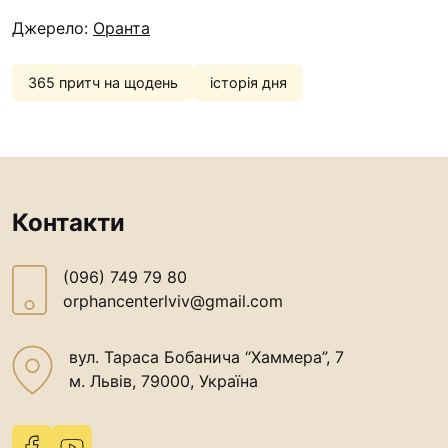
“#Усинови_ТИ”
Джерело:
Оранта
Законодавство
365 притч на щодень
історія дня
Освіта
Контакти
(096) 749 79 80
Контакти
procopecj@gmail.com
(096) 749 79 80
orphancenterlviv@gmail.com
вул. Тараса Бобанича “Хаммера”, 7
м. Львів, 79000, Україна