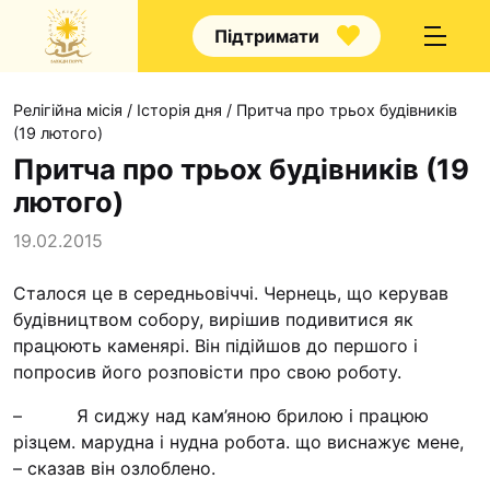
Підтримати
Релігійна місія
/
Історія дня
/
Притча про трьох будівників
(19 лютого)
Притча про трьох будівників (19
лютого)
Про нас
19.02.2015
Капелани
Сталося це в середньовіччі. Чернець, що керував
Волонтерство
будівництвом собору, вирішив подивитися як
Наші напрямки праці
працюють каменярі. Він підійшов до першого і
попросив його розповісти про свою роботу.
Наш покровитель
Контакти
– Я сиджу над кам’яною брилою і працюю
різцем. марудна і нудна робота. що виснажує мене,
Проекти
– сказав він озлоблено.