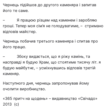
Футбольна команда “
Чернець підійшов до другого каменяра і запитав
його те саме.
Кулінарний гурток “
Іконописна школа
– Я працюю різцем над каменем і заробляю
“Капеланчики”
гроші. Тепер моя сім’я не голодуватиме, – стримано
відповів майстер.
Альтернатива
Одна церква – одна д
Чернець побачив третього каменяра і спитав про
одна родина
його працю.
Чемпіонат з міні-фут
– Збоку видається, що я ріжу камінь, та
“КОПА”
насправді я будую Храм, що стоятиме тисячу літ. я
будую майбутнє, – усміхнувшись відповів третій
Як допомогти
каменяр.
Ми помолимося
Наступного дня, чернець запропонував йому
З рук в руки
очолити виробництво.
Підтримати сім’ю Те
«365 притч на щодень» – видавництво «Свічадо»
Юричко
2013 (с)