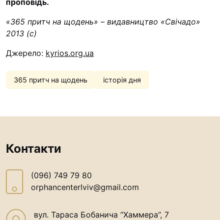
проповідь.
“#Усинови_ТИ”
«365 притч на щодень» – видавництво «Свічадо»
Законодавство
2013 (с)
Освіта
Джерело:
kyrios.org.ua
Контакти
365 притч на щодень
історія дня
(096) 749 79 80
procopecj@gmail.com
Контакти
(096) 749 79 80
orphancenterlviv@gmail.com
вул. Тараса Бобанича “Хаммера”, 7