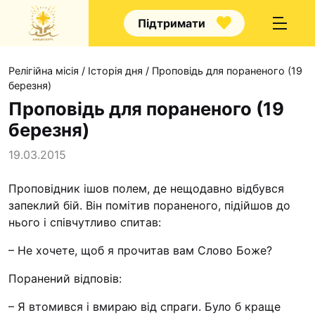
Підтримати
Релігійна місія
/
Історія дня
/
Проповідь для пораненого (19
березня)
Проповідь для пораненого (19
березня)
Про нас
19.03.2015
Капелани
Проповідник ішов полем, де нещодавно відбувся
Волонтерство
запеклий бій. Він помітив пораненого, підійшов до
Наші напрямки праці
нього і співчутливо спитав:
Наш покровитель
– Не хочете, щоб я прочитав вам Слово Боже?
Контакти
Поранений відповів:
Проекти
– Я втомився і вмираю від спраги. Було б краще