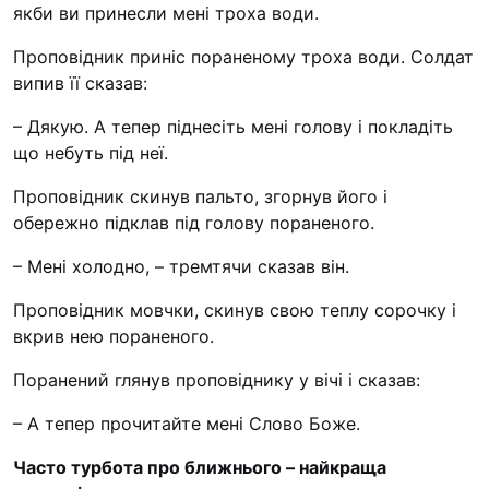
Футбольна команда “
якби ви принесли мені троха води.
Кулінарний гурток “
Проповідник приніс пораненому троха води. Солдат
випив її сказав:
Іконописна школа
“Капеланчики”
– Дякую. А тепер піднесіть мені голову і покладіть
Альтернатива
що небуть під неї.
Одна церква – одна д
Проповідник скинув пальто, згорнув його і
одна родина
обережно підклав під голову пораненого.
Чемпіонат з міні-фут
– Мені холодно, – тремтячи сказав він.
“КОПА”
Проповідник мовчки, скинув свою теплу сорочку і
Як допомогти
вкрив нею пораненого.
Ми помолимося
Поранений глянув проповіднику у вічі і сказав:
З рук в руки
– А тепер прочитайте мені Слово Боже.
Підтримати сім’ю Те
Юричко
Часто турбота про ближнього – найкраща