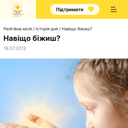
Підтримати
Релігійна місія
/
Історія дня
/
Навіщо біжиш?
Навіщо біжиш?
19.07.2013
Про нас
Капелани
Волонтерство
Наші напрямки прац
Наш покровитель
Контакти
Проекти