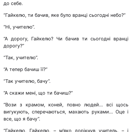
до себе.
“#Усинови_ТИ”
“Гайкелю, ти бачив, яке було вранці сьогодні небо?”
Законодавство
“Ні, учителю”.
Освіта
“А дорогу, Гайкелю? Чи бачив ти сьогодні вранці
дорогу?”
Контакти
“Так, учителю”.
(096) 749 79 80
procopecj@gmail.com
“А тепер бачиш її?”
“Так учителю, бачу”.
“А скажи мені, що ти бачиш?”
“Вози з крамом, коней, повно людей… всі щось
вигукують, сперечаються, махають руками… Оце і
все, що я бачу”.
“Гайкелю, Гайкелю, – м’яко дорікнув учитель, – і