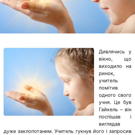
Футбольна команда
Кулінарний гурток 
Іконописна школа
“Капеланчики”
Альтернатива
Одна церква – одна
Дивлячись у
одна родина
вікно, що
виходило на
Чемпіонат з міні-фу
ринок,
“КОПА”
учитель
Як допомогти
помітив
одного свого
Ми помолимося
учня.
Це був
Гайкель – він
З рук в руки
поспішав і
Підтримати сім’ю Т
виглядав
Юричко
дуже заклопотаним. Учитель гукнув його і запросив