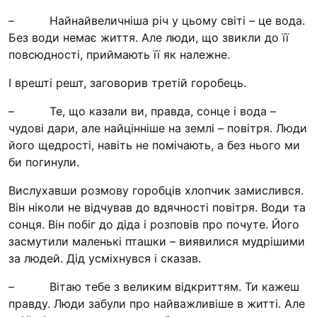
“#Усинови_ТИ”
– Найнайвеличніша річ у цьому світі – це вода.
Без води немає життя. Але люди, що звикли до її
Законодавство
повсюдності, приймають її як належне.
Освіта
І врешті решт, заговорив третій горобець.
– Те, що казали ви, правда, сонце і вода –
Контакти
чудові дари, але найцінніше на землі – повітря. Люди
(096) 749 79 80
його щедрості, навіть не помічають, а без нього ми
би погинули.
procopecj@gmail.com
Вислухавши розмову горобців хлопчик замислився.
Він ніколи не відчував до вдячності повітря. Води та
сонця. Він побіг до діда і розповів про почуте. Його
засмутили маленькі пташки – виявилися мудрішими
за людей. Дід усміхнувся і сказав.
– Вітаю тебе з великим відкриттям. Ти кажеш
правду. Люди забули про найважливіше в житті. Але