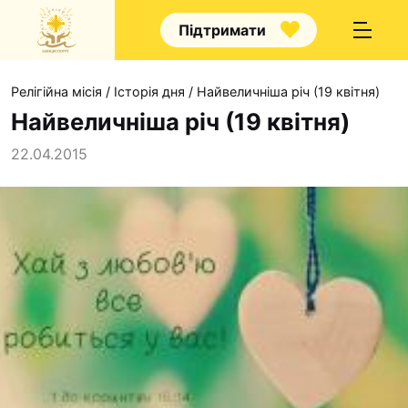
Підтримати
Релігійна місія
/
Історія дня
/
Найвеличніша річ (19 квітня)
Найвеличніша річ (19 квітня)
22.04.2015
Про нас
Капелани
Волонтерство
Наші напрямки прац
Наш покровитель
Контакти
Проекти