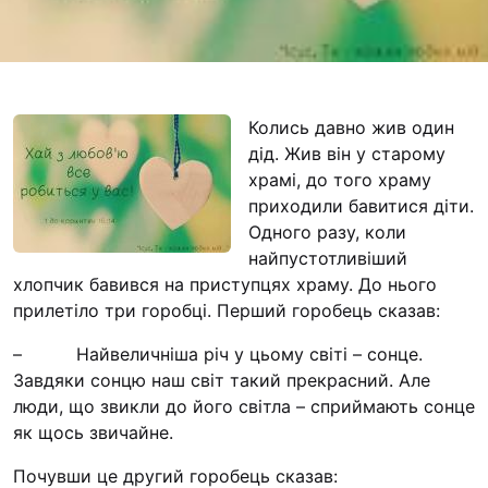
Футбольна команда
Кулінарний гурток 
Іконописна школа
“Капеланчики”
Колись давно жив один
Альтернатива
дід. Жив він у старому
храмі, до того храму
Одна церква – одна
приходили бавитися діти.
одна родина
Одного разу, коли
Чемпіонат з міні-фу
найпустотливіший
“КОПА”
хлопчик бавився на приступцях храму. До нього
прилетіло три горобці. Перший горобець сказав:
Як допомогти
– Найвеличніша річ у цьому світі – сонце.
Ми помолимося
Завдяки сонцю наш світ такий прекрасний. Але
З рук в руки
люди, що звикли до його світла – сприймають сонце
як щось звичайне.
Підтримати сім’ю Т
Юричко
Почувши це другий горобець сказав: