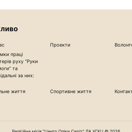
ливо
ас
Проекти
Волонт
мки праці
терів руху “Руки
оги” та
ідальні за них:
льне життя
Спортивне життя
Контак
Релігійна місія "Центр Опіки Сиріт" ЛА УГКЦ © 2026