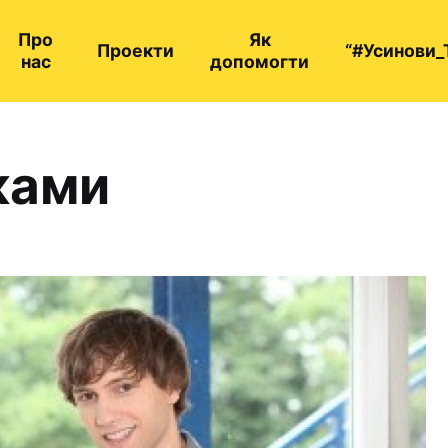
Про
Як
Проекти
“#Усинови_
нас
допомогти
ками