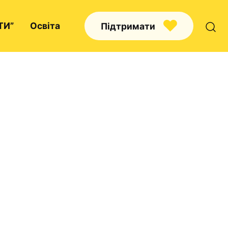
ТИ”
Освіта
Підтримати
Про нас
Капелани
Волонтерство
Наші напрямки праці
Наш покровитель
Контакти
Проекти