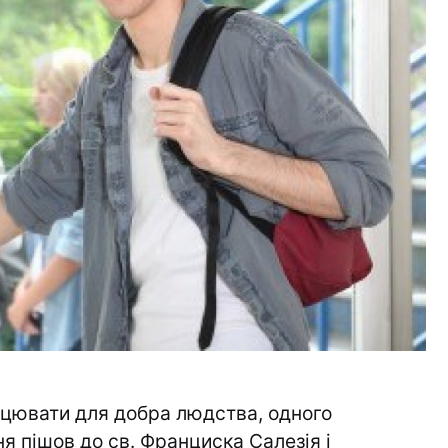
ацювати для добра людства, одного
ня пішов до св. Франциска Салезія
і