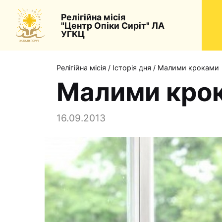
Релігійна місія
"Центр Опіки Сиріт" ЛА
УГКЦ
Релігійна місія
/
Історія дня
/
Малими кроками
Малими кро
16.09.2013