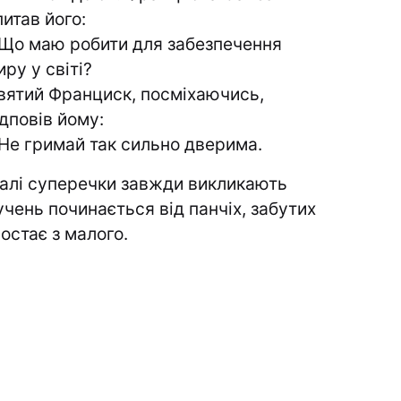
питав його:
 Що маю робити для забезпечення
иру у світі?
вятий Франциск, посміхаючись,
ідповів йому:
 Не гримай так сильно дверима.
алі суперечки завжди викликають
учень починається від панчіх, забутих
остає з малого.