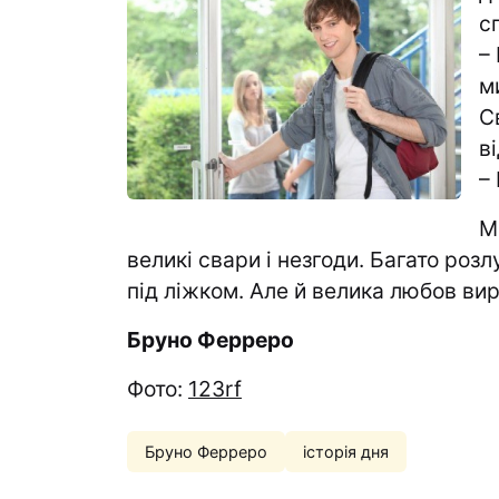
с
–
м
С
в
–
М
великі свари і незгоди. Багато розл
під ліжком. Але й велика любов вир
Бруно Ферреро
Фото:
123rf
Бруно Ферреро
історія дня