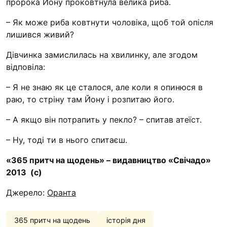
пророка Йону проковтнула велика риба.
“#Усинови_ТИ”
– Як може риба ковтнути чоловіка, щоб той опісля
Законодавство
лишився живий?
Освіта
Дівчинка замислилась на хвилинку, але згодом
відповіла:
Контакти
– Я не знаю як це сталося, але коли я опинюся в
раю, то стріну там Йону і розпитаю його.
(096) 749 79 80
procopecj@gmail.com
– А якщо він потрапить у пекло? – спитав атеїст.
– Ну, тоді ти в нього спитаєш.
«365 притч на щодень» – видавництво «Свічадо»
2013 (с)
Джерело:
Оранта
365 притч на щодень
історія дня