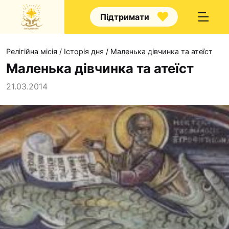
Підтримати
Релігійна місія
/
Історія дня
/
Маленька дівчинка та атеїст
Маленька дівчинка та атеїст
21.03.2014
Про нас
Капелани
Волонтерство
Наші напрямки прац
Наш покровитель
Контакти
Проекти