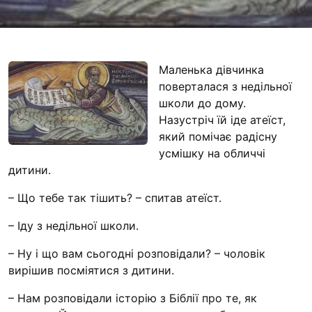
Футбольна команда
Кулінарний гурток 
Іконописна школа
Маленька дівчинка
“Капеланчики”
поверталася з недільної
Альтернатива
школи до дому.
Одна церква – одна
Назустріч їй іде атеїст,
одна родина
який помічає радісну
усмішку на обличчі
Чемпіонат з міні-фу
дитини.
“КОПА”
– Що тебе так тішить? – спитав атеїст.
Як допомогти
– Іду з недільної школи.
Ми помолимося
– Ну і що вам сьогодні розповідали? – чоловік
З рук в руки
вирішив посміятися з дитини.
Підтримати сім’ю Т
Юричко
– Нам розповідали історію з Біблії про те, як