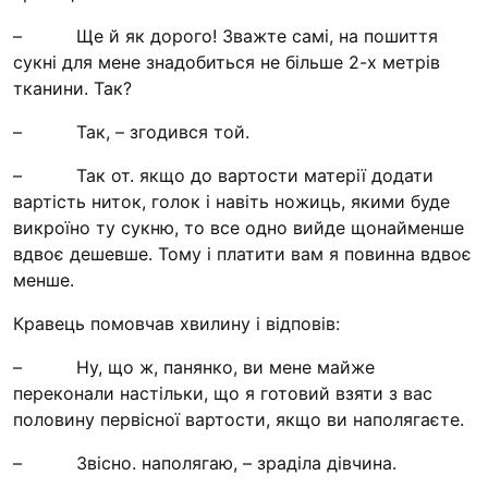
Футбольна команда “
– Ще й як дорого! Зважте самі, на пошиття
Кулінарний гурток “
сукні для мене знадобиться не більше 2-х метрів
Іконописна школа
тканини. Так?
“Капеланчики”
– Так, – згодився той.
Альтернатива
– Так от. якщо до вартости матерії додати
Одна церква – одна д
вартість ниток, голок і навіть ножиць, якими буде
одна родина
викроїно ту сукню, то все одно вийде щонайменше
Чемпіонат з міні-фут
вдвоє дешевше. Тому і платити вам я повинна вдвоє
“КОПА”
менше.
Як допомогти
Кравець помовчав хвилину і відповів:
Ми помолимося
– Ну, що ж, панянко, ви мене майже
переконали настільки, що я готовий взяти з вас
З рук в руки
половину первісної вартости, якщо ви наполягаєте.
Підтримати сім’ю Те
Юричко
– Звісно. наполягаю, – зраділа дівчина.