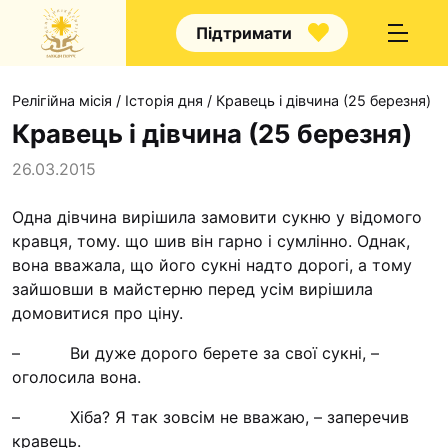
Підтримати
Релігійна місія
/
Історія дня
/
Кравець і дівчина (25 березня)
Кравець і дівчина (25 березня)
26.03.2015
Про нас
Одна дівчина вирішила замовити сукню у відомого
кравця, тому. що шив він гарно і сумлінно. Однак,
Капелани
вона вважала, що його сукні надто дорогі, а тому
Волонтерство
зайшовши в майстерню перед усім вирішила
Наші напрямки праці
домовитися про ціну.
Наш покровитель
– Ви дуже дорого берете за свої сукні, –
оголосила вона.
Контакти
– Хіба? Я так зовсім не вважаю, – заперечив
Проекти
кравець.