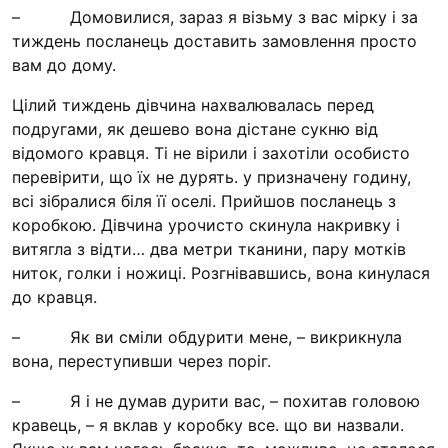
“#Усинови_ТИ”
– Домовилися, зараз я візьму з вас мірку і за
тиждень посланець доставить замовлення просто
Законодавство
вам до дому.
Освіта
Цілий тиждень дівчина нахвалювалась перед
подругами, як дешево вона дістане сукню від
відомого кравця. Ті не вірили і захотіли особисто
Контакти
перевірити, що їх не дурять. у призначену годину,
всі зібралися біля її оселі. Прийшов посланець з
(096) 749 79 80
коробкою. Дівчина урочисто скинула накривку і
procopecj@gmail.com
витягла з відти… два метри тканини, пару мотків
ниток, голки і ножиці. Розгнівавшись, вона кинулася
до кравця.
– Як ви сміли обдурити мене, – викрикнула
вона, переступивши через поріг.
– Я і не думав дурити вас, – похитав головою
кравець, – я вклав у коробку все. що ви назвали.