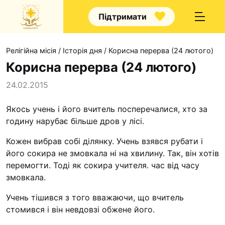
Підтримати
Релігійна місія
/
Історія дня
/
Корисна перерва (24 лютого)
Корисна перерва (24 лютого)
24.02.2015
Про нас
Якось учень і його вчитель посперечалися, хто за
годину нарубає більше дров у лісі.
Капелани
Волонтерство
Кожен вибрав собі ділянку. Учень взявся рубати і
його сокира не змовкала ні на хвилину. Так, він хотів
Наші напрямки праці
перемогти. Тоді як сокира учителя. час від часу
Наш покровитель
змовкала.
Контакти
Учень тішився з того вважаючи, що вчитель
стомився і він невдовзі обжене його.
Проекти