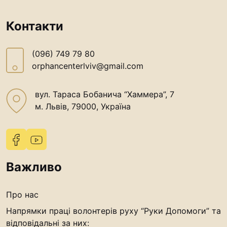
“#Усинови_ТИ”
Контакти
Законодавство
Освіта
(096) 749 79 80
orphancenterlviv@gmail.com
Контакти
вул. Тараса Бобанича “Хаммера”, 7
(096) 749 79 80
м. Львів, 79000, Україна
procopecj@gmail.com
Важливо
Про нас
Напрямки праці волонтерів руху “Руки Допомоги” та
відповідальні за них: