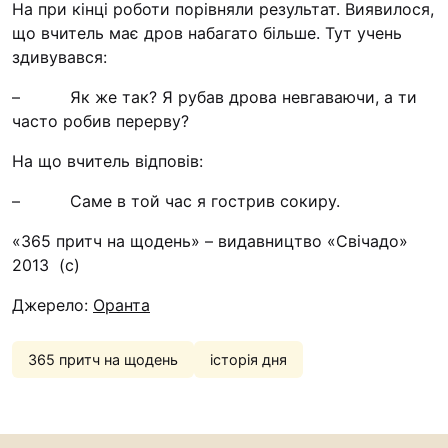
На при кінці роботи порівняли результат. Виявилося,
Футбольна команда “
що вчитель має дров набагато більше. Тут учень
Кулінарний гурток “
здивувався:
Іконописна школа
– Як же так? Я рубав дрова невгаваючи, а ти
“Капеланчики”
часто робив перерву?
Альтернатива
На що вчитель відповів:
Одна церква – одна д
одна родина
– Саме в той час я гострив сокиру.
Чемпіонат з міні-фут
«365 притч на щодень» – видавництво «Свічадо»
“КОПА”
2013 (с)
Як допомогти
Джерело:
Оранта
Ми помолимося
365 притч на щодень
історія дня
З рук в руки
Підтримати сім’ю Те
Юричко