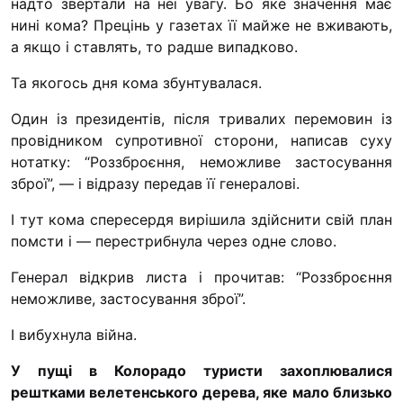
надто звертали на неї увагу. Бо яке значення має
“#Усинови_ТИ”
нині кома? Прецінь у газетах її майже не вживають,
а якщо і ставлять, то радше випадково.
Законодавство
Та якогось дня кома збунтувалася.
Освіта
Один із президентів, після тривалих перемовин із
провідником супротивної сторони, написав суху
Контакти
нотатку: “Роззброєння, неможливе застосування
(096) 749 79 80
зброї”, — і відразу передав її генералові.
procopecj@gmail.com
І тут кома спересердя вирішила здійснити свій план
помсти і — перестрибнула через одне слово.
Генерал відкрив листа і прочитав: “Роззброєння
неможливе, застосування зброї”.
І вибухнула війна.
У пущі в Колорадо туристи захоплювалися
рештками велетенського дерева, яке мало близько