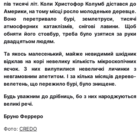
пів тисячі літ. Коли Христофор Колумб дістався до
Америки, на тому місці росло молоденьке деревце.
Воно перетривало бурі, землетруси, тисячі
атмосферних катаклізмів, снігові лавини. Щоб
обняти його стовбур, треба було узятися за руки
двадцятьом людям.
Та якось малесенький, майже невидимий шкідник
відклав на корі невелику кількість мікроскопічних
яєчок. З них вилупилися невеличкі личинки з
невгамовним апетитом. І за кілька місяців дерево-
велетень, що пережило бурі, було знищене.
Будь уважним до дрібниць, бо з них народжуються
великі речі.
Бруно Ферреро
Фото:
CREDO