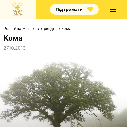
Підтримати
Релігійна місія
/
Історія дня
/
Кома
Кома
27.10.2013
Про нас
Капелани
Волонтерство
Наші напрямки прац
Наш покровитель
Контакти
Проекти