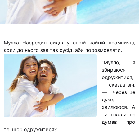
Футбольна команда
Кулінарний гурток 
Іконописна школа
“Капеланчики”
Альтернатива
Мулла Насредин сидів у своїй чайній крамничці,
коли до нього завітав сусід, аби порозмовляти.
Одна церква – одна
одна родина
“Мулло, я
збираюся
Чемпіонат з міні-фу
одружитися,
“КОПА”
— сказав він,
Як допомогти
— і через це
дуже
Ми помолимося
хвилююся. А
З рук в руки
ти ніколи не
думав про
Підтримати сім’ю Т
те, щоб одружитися?”
Юричко