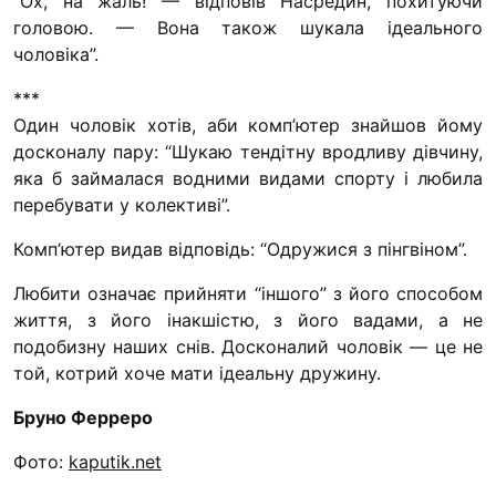
“Ох, на жаль! — відповів Насредин, похитуючи
головою. — Вона також шукала ідеального
чоловіка”.
***
Один чоловік хотів, аби комп’ютер знайшов йому
досконалу пару: “Шукаю тендітну вродливу дівчину,
яка б займалася водними видами спорту і любила
перебувати у колективі”.
Комп’ютер видав відповідь: “Одружися з пінгвіном”.
Любити означає прийняти “іншого” з його способом
життя, з його інакшістю, з його вадами, а не
подобизну наших снів. Досконалий чоловік — це не
той, котрий хоче мати ідеальну дружину.
Бруно Ферреро
Фото:
kaputik.net