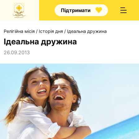
Підтримати
Релігійна місія
/
Історія дня
/
Ідеальна дружина
Ідеальна дружина
26.09.2013
Про нас
Капелани
Волонтерство
Наші напрямки прац
Наш покровитель
Контакти
Проекти