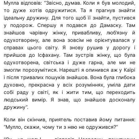
Мулла відповів: “Звісно, думав. Коли я був молодий,
“#Усинови_ТИ”
то дуже хотів одружитися. Та я прагнув знайти
Законодавство
ідеальну дружину. Для того щоб її знайти, пустився
у подорож. Спершу я подався до Дамаску. Там
Освіта
знайшов чарівну жінку, привабливу, люб’язну й
одухотворену, але вона зовсім не орієнтувалася у
справах цього світу. Я знову рушив у дорогу і
Контакти
прийшов до Ісфахану. Там зустрів жінку, що була
(096) 749 79 80
одухотворена, світська і дуже гарна, але ми не
змогли порозумітися. Нарешті я опинився аж у Каїрі
procopecj@gmail.com
і після тривалих пошуків знайшов. Вона була глибока
духовно, прекрасна у всіх розуміннях, уміла дати
собі раду у світі, як і жити тим, що переходить
людський вимір. Я знав, що знайшов досконалу
дружину”.
Коли він скінчив, приятель поставив йому питання:
“Мулло, скажи, чому ти з нею не одружився?”