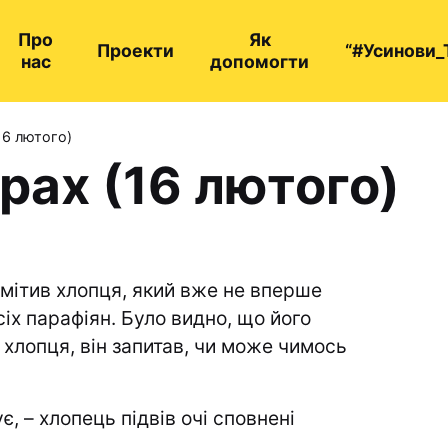
Про
Як
Проекти
“#Усинови_
нас
допомогти
16 лютого)
рах (16 лютого)
мітив хлопця, який вже не вперше
іх парафіян. Було видно, що його
 хлопця, він запитав, чи може чимось
 – хлопець підвів очі сповнені