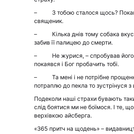
– З тобою сталося щось? Покайся
священик.
– Кілька днів тому собака вкусив
забив її палицею до смерти.
– Не журися, – спробував його з
покаявся і Бог пробачить тобі.
– Та мені і не потрібне прощення
потраплю до пекла то зустрінуся з
Подеколи наші страхи бувають таки
слід боятися ми не боїмося. І те, 
верхівкою айсберга.
«365 притч на щодень» – видавницт