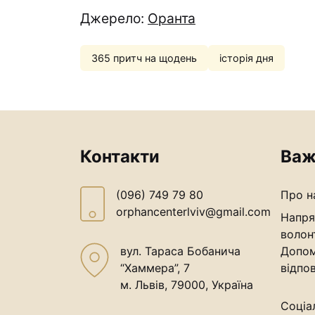
Джерело:
Оранта
365 притч на щодень
історія дня
Контакти
Важ
(096) 749 79 80
Про н
orphancenterlviv@gmail.com
Напря
волон
вул. Тараса Бобанича
Допом
“Хаммера”, 7
відпов
м. Львів, 79000, Україна
Соціа