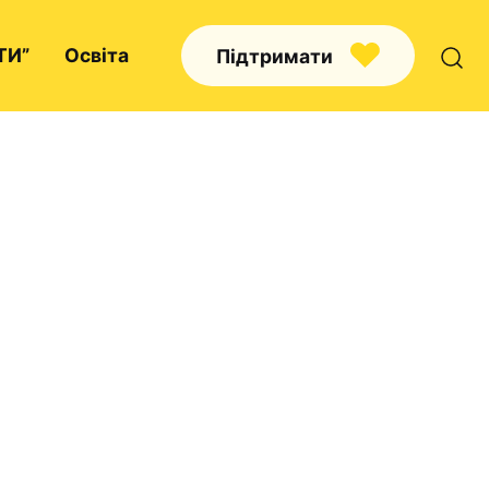
ТИ”
Освіта
Підтримати
Про нас
Капелани
Волонтерство
Наші напрямки праці
Наш покровитель
Контакти
Проекти