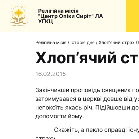
Релігійна місія
"Центр Опіки Сиріт" ЛА
УГКЦ
Релігійна місія
/
Історія дня
/
Хлоп’ячий страх (
Хлоп’ячий ст
16.02.2015
Закінчивши проповідь священик по
затримувався в церкві довше від ус
непокоїть якась річ. Підійшовши до
допомогти йому.
– Скажіть, а пекло справді існує,
страху.