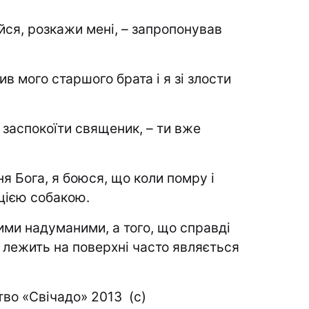
, розкажи мені, – запропонував
 мого старшого брата і я зі злости
аспокоїти священик, – ти вже
 Бога, я боюся, що коли помру і
 цією собакою.
ми надуманими, а того, що справді
що лежить на поверхні часто являється
во «Свічадо» 2013 (с)