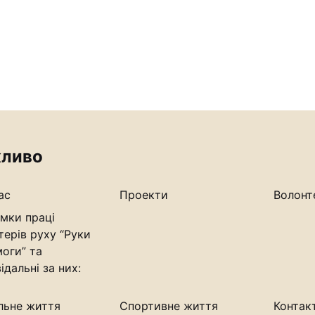
ливо
ас
Проекти
Волонт
мки праці
терів руху “Руки
оги” та
ідальні за них:
льне життя
Спортивне життя
Контак