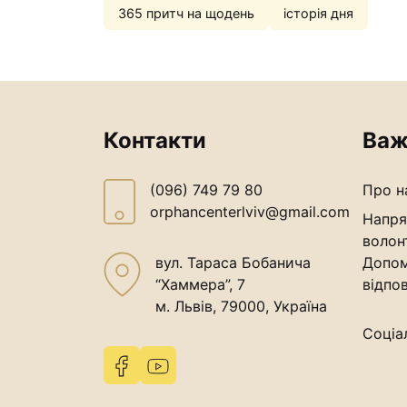
365 притч на щодень
історія дня
Контакти
Важ
(096) 749 79 80
Про н
orphancenterlviv@gmail.com
Напря
волон
вул. Тараса Бобанича
Допом
“Хаммера”, 7
відпов
м. Львів, 79000, Україна
Соціа