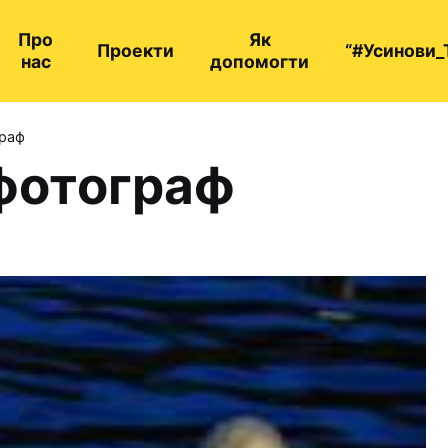
Про
Як
Проекти
“#Усинови_
нас
допомогти
граф
 фотограф