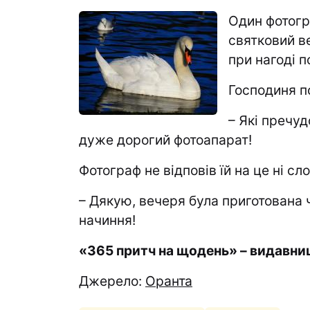
Один фотогр
святковий ве
при нагоді п
Господиня п
– Які пречуд
дуже дорогий фотоапарат!
Фотограф не відповів їй на це ні с
– Дякую, вечеря була приготована 
начиння!
«365 притч на щодень» – видавни
Джерело:
Оранта