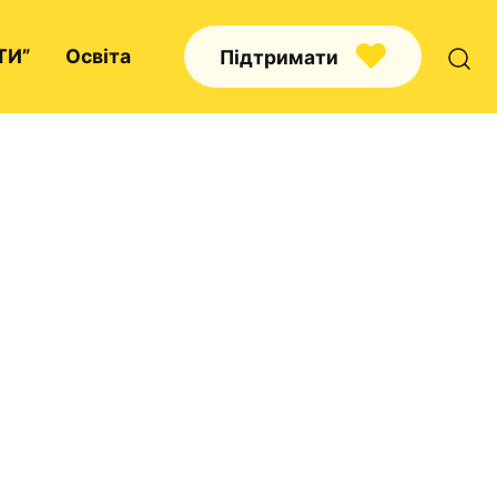
ТИ”
Освіта
Підтримати
Про нас
Капелани
Волонтерство
Наші напрямки праці
Наш покровитель
Контакти
Проекти