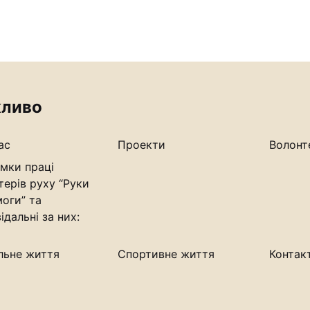
ливо
ас
Проекти
Волонт
мки праці
терів руху “Руки
оги” та
ідальні за них:
льне життя
Спортивне життя
Контак