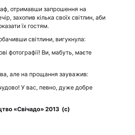
аф, отримавши запрошення на
чір,
захопив кілька своїх світлин, аби
оказати їх гостям.
обачивши світлини, вигукнула:
ові фотографії! Ви, мабуть, маєте
лова, але на прощання зауважив:
чудово! У вас, певно, дуже добре
цтво «Свічадо» 2013 (с)