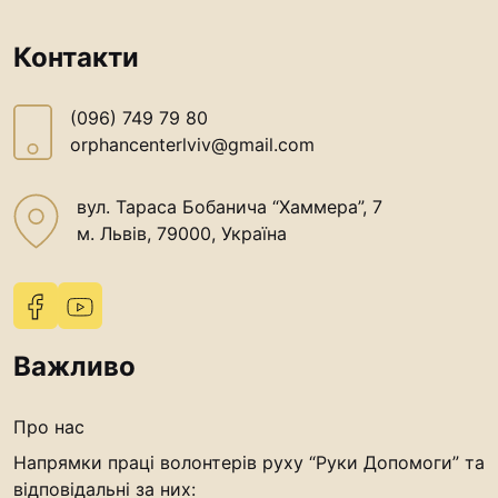
“#Усинови_ТИ”
Контакти
Законодавство
Освіта
(096) 749 79 80
orphancenterlviv@gmail.com
Контакти
вул. Тараса Бобанича “Хаммера”, 7
(096) 749 79 80
м. Львів, 79000, Україна
procopecj@gmail.com
Важливо
Про нас
Напрямки праці волонтерів руху “Руки Допомоги” та
відповідальні за них: