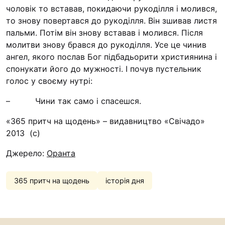
Футбольна команда “
чоловік то вставав, покидаючи рукоділля і молився,
то знову повертався до рукоділля. Він зшивав листя
Кулінарний гурток “
пальми. Потім він знову вставав і молився. Після
Іконописна школа
молитви знову брався до рукоділля. Усе це чинив
“Капеланчики”
ангел, якого послав Бог підбадьорити християнина і
Альтернатива
спонукати його до мужності. І почув пустельник
голос у своєму нутрі:
Одна церква – одна д
одна родина
– Чини так само і спасешся.
Чемпіонат з міні-фут
«365 притч на щодень» – видавництво «Свічадо»
“КОПА”
2013 (с)
Як допомогти
Джерело:
Оранта
Ми помолимося
365 притч на щодень
історія дня
З рук в руки
Підтримати сім’ю Те
Юричко