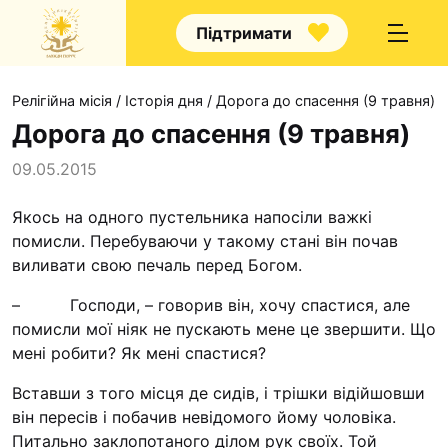
Підтримати
Релігійна місія
/
Історія дня
/
Дорога до спасення (9 травня)
Дорога до спасення (9 травня)
09.05.2015
Про нас
Якось на одного пустельника напосіли важкі
помисли. Перебуваючи у такому стані він почав
Капелани
виливати свою печаль перед Богом.
Волонтерство
– Господи, – говорив він, хочу спастися, але
Наші напрямки праці
помисли мої ніяк не пускають мене це звершити. Що
Наш покровитель
мені робити? Як мені спастися?
Контакти
Вставши з того місця де сидів, і трішки відійшовши
він пересів і побачив невідомого йому чоловіка.
Проекти
Питально заклопотаного ділом рук своїх. Той